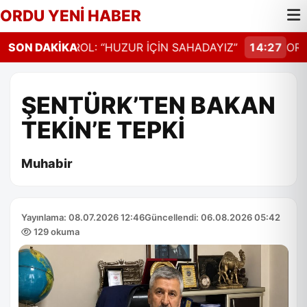
ORDU YENİ HABER
4:30
SON DAKİKA
VALİ EROL: “HUZUR İÇİN SAHADAYIZ”
14:27
ORDU
ŞENTÜRK’TEN BAKAN
TEKİN’E TEPKİ
Muhabir
Yayınlama: 08.07.2026 12:46
Güncellendi: 06.08.2026 05:42
129 okuma