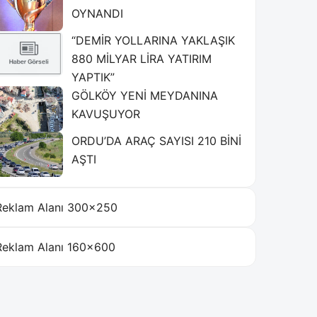
OYNANDI
“DEMİR YOLLARINA YAKLAŞIK
880 MİLYAR LİRA YATIRIM
YAPTIK”
GÖLKÖY YENİ MEYDANINA
KAVUŞUYOR
ORDU’DA ARAÇ SAYISI 210 BİNİ
AŞTI
Reklam Alanı 300×250
Reklam Alanı 160×600