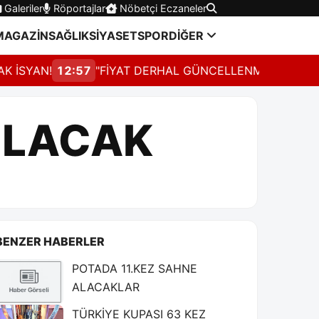
Galeriler
Röportajlar
Nöbetçi Eczaneler
MAGAZİN
SAĞLIK
SİYASET
SPOR
DİĞER
YAN!
12:57
"FİYAT DERHAL GÜNCELLENMELİ"
ILACAK
BENZER HABERLER
POTADA 11.KEZ SAHNE
ALACAKLAR
TÜRKİYE KUPASI 63 KEZ