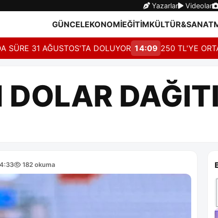
Yazarlar
Videolar
GÜNCEL
EKONOMİ
EĞİTİM
KÜLTÜR&SANAT
RE 31 AĞUSTOS'TA DOLUYOR
14:09
250 TL'YE ORTAK İS
N DOLAR DAĞIT
14:33
182 okuma