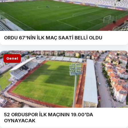
ORDU 67'NİN İLK MAÇ SAATİ BELLİ OLDU
Genel
52 ORDUSPOR İLK MAÇININ 19.00'DA
OYNAYACAK