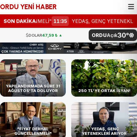
ORDU YENİ HABER
LLENMELİ"
SON DAKİKA
11:35
YEDAŞ, GENÇ YETENEKLERİ ARIYOR
30°
ORDU
Açık
DOLAR
47,59 ₺
▲
EURO
54,93 ₺
▲
STERLİN
64,17 ₺
▼
G.ALTIN
4.811,27 ₺
BTC
4.786.096,00 ₺
YAPILANDIRMADA SÜRE 31
AĞUSTOS'TA DOLUYOR
250 TL'YE ORTAK İSYAN!
BİST
101.729,00
DOLAR
47,59 ₺
▲
"FİYAT DERHAL
YEDAŞ, GENÇ
GÜNCELLENMELİ"
YETENEKLERİ ARIYOR