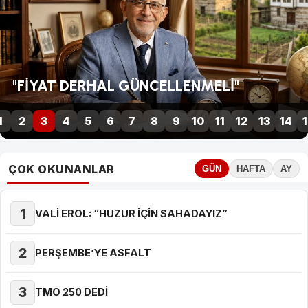
YEDAŞ, GENÇ YETENEKLERİ ARIYOR
1
2
3
4
5
6
7
8
9
10
11
12
13
14
1
ÇOK OKUNANLAR
GÜN
HAFTA
AY
1
VALİ EROL: “HUZUR İÇİN SAHADAYIZ”
2
PERŞEMBE’YE ASFALT
3
TMO 250 DEDİ