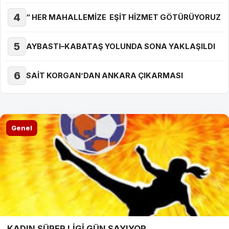
4
“ HER MAHALLEMİZE EŞİT HİZMET GÖTÜRÜYORUZ
5
AYBASTI–KABATAŞ YOLUNDA SONA YAKLAŞILDI
6
SAİT KORGAN’DAN ANKARA ÇIKARMASI
Genel
KADIN SÜPER LİGİ GÜN SAYIYOR