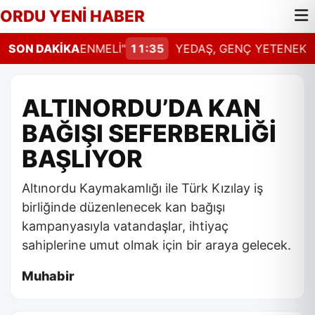
ORDU YENİ HABER
HAL GÜNCELLENMELİ"
SON DAKİKA
11:35
YEDAŞ, GENÇ YETENEKLER
ALTINORDU’DA KAN
BAĞIŞI SEFERBERLİĞİ
BAŞLIYOR
Altınordu Kaymakamlığı ile Türk Kızılay iş
birliğinde düzenlenecek kan bağışı
kampanyasıyla vatandaşlar, ihtiyaç
sahiplerine umut olmak için bir araya gelecek.
Muhabir