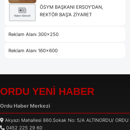
ÖSYM BAŞKANI ERSOY’DAN,
REKTÖR BAŞ’A ZİYARET
Reklam Alanı 300×250
Reklam Alanı 160×600
ORDU YENİ HABER
Ordu Haber Merkezi
Akyazı Mahallesi 860.Sokak No: 5/A ALTINORDU/ ORDU
0452 225 29 60