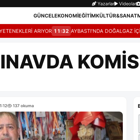
Yazarlar
Videolar
GÜNCEL
EKONOMİ
EĞİTİM
KÜLTÜR&SANAT
NEKLERİ ARIYOR
11:32
AYBASTI'NDA DOĞALGAZ İÇİN GE
INAVDA KOMİS
1:12
137 okuma