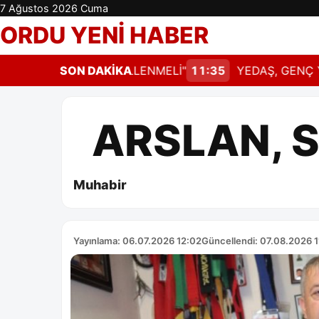
7 Ağustos 2026 Cuma
ORDU YENİ HABER
AT DERHAL GÜNCELLENMELİ"
SON DAKİKA
11:35
YEDAŞ, GENÇ YETE
ARSLAN, S
Muhabir
Yayınlama: 06.07.2026 12:02
Güncellendi: 07.08.2026 1