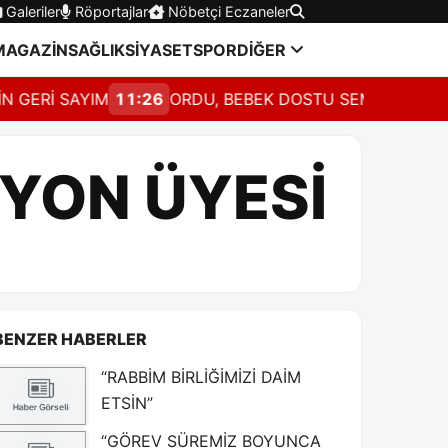
Galeriler
Röportajlar
Nöbetçi Eczaneler
MAGAZİN
SAĞLIK
SİYASET
SPOR
DİĞER
Rİ SAYIM
11:26
ORDU, BEBEK DOSTU SEMPOZYUMUND
YON ÜYESİ
BENZER HABERLER
“RABBİM BİRLİĞİMİZİ DAİM
ETSİN”
“GÖREV SÜREMİZ BOYUNCA