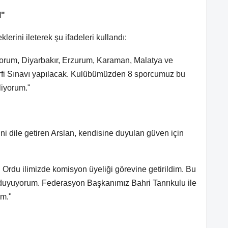
M"
lerini ileterek şu ifadeleri kullandı:
orum, Diyarbakır, Erzurum, Karaman, Malatya ve
rfi Sınavı yapılacak. Kulübümüzden 8 sporcumuz bu
liyorum."
 dile getiren Arslan, kendisine duyulan güven için
rdu ilimizde komisyon üyeliği görevine getirildim. Bu
 duyuyorum. Federasyon Başkanımız Bahri Tanrıkulu ile
um."