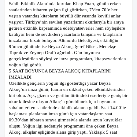
Sahili Etkinlik Alanı’nda kurulan Kitap Fuarı, günün erken
saatlerinden itibaren yoğun ilgi görürken, 7’den 70’e her
yaştan vatandaş kitapların büyülü dünyasında keyifli anlar
yaşıyor. Türkiye’nin sevilen yazarlarını okurlarıyla bir araya
getiren etkinlik kapsamında edebiyatseverler hem söyleşilere
katılıyor hem de sevdikleri yazarlarla tanışma ve kitaplarını
imzalatma fırsatı buluyor. Altınordu Belediyesi, etkinliğin
9’uncu gününde ise Beyza Alkoç, Şeref Bilsel, Menekşe
Toprak ve Zeynep Oral’ı ağırladı. Gün boyunca
gerçekleştirilen söyleşi ve imza programları, kitapseverlerden
yoğun ilgi gördü.
5 SAAT BOYUNCA BEYZA ALKOÇ KİTAPLARINI
İMZALADI
Özellikle gençlerin yoğun ilgi gösterdiği yazar Beyza
Alkoç’un imza günü, fuarın en dikkat çeken etkinliklerinden
biri oldu. Aşk, gizem ve gerilim türündeki eserleriyle geniş bir
okur kitlesine ulaşan Alkoç’u görebilmek için hayranları
sabahın erken saatlerinde etkinlik alanına geldi. Saat 14.00’te
başlaması planlanan imza günü için vatandaşların saat
09.30’dan itibaren sıraya girmesiyle alanda uzun kuyruklar
oluştu. Yoğun ilgi nedeniyle programını öne çeken Beyza
Alkoç, alkışlar eşliğinde alana giriş yaptı. Yaklaşık 5 saat