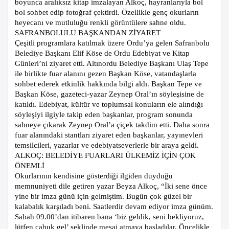
boyunca aralıksız kitap imzalayan Alkoç, hayranlarıyla bol
bol sohbet edip fotoğraf çektirdi. Özellikle genç okurların
heyecanı ve mutluluğu renkli görüntülere sahne oldu.
SAFRANBOLULU BAŞKANDAN ZİYARET
Çeşitli programlara katılmak üzere Ordu’ya gelen Safranbolu
Belediye Başkanı Elif Köse de Ordu Edebiyat ve Kitap
Günleri’ni ziyaret etti. Altınordu Belediye Başkanı Ulaş Tepe
ile birlikte fuar alanını gezen Başkan Köse, vatandaşlarla
sohbet ederek etkinlik hakkında bilgi aldı. Başkan Tepe ve
Başkan Köse, gazeteci-yazar Zeynep Oral’ın söyleşisine de
katıldı. Edebiyat, kültür ve toplumsal konuların ele alındığı
söyleşiyi ilgiyle takip eden başkanlar, program sonunda
sahneye çıkarak Zeynep Oral’a çiçek takdim etti. Daha sonra
fuar alanındaki stantları ziyaret eden başkanlar, yayınevleri
temsilcileri, yazarlar ve edebiyatseverlerle bir araya geldi.
ALKOÇ: BELEDİYE FUARLARI ÜLKEMİZ İÇİN ÇOK
ÖNEMLİ
Okurlarının kendisine gösterdiği ilgiden duyduğu
memnuniyeti dile getiren yazar Beyza Alkoç, “İki sene önce
yine bir imza günü için gelmiştim. Bugün çok güzel bir
kalabalık karşıladı beni. Saatlerdir devam ediyor imza günüm.
Sabah 09.00’dan itibaren bana ‘biz geldik, seni bekliyoruz,
lütfen çabuk gel’ şeklinde mesaj atmaya başladılar. Öncelikle