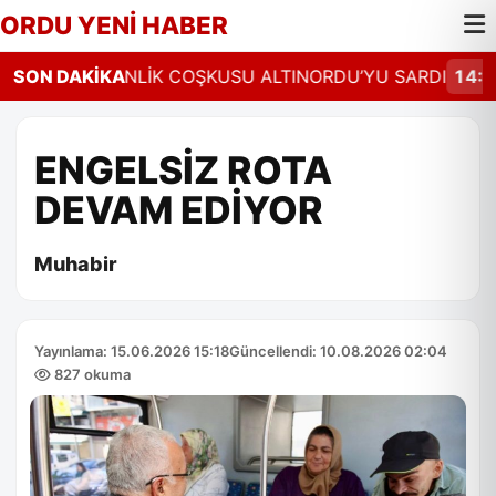
ORDU YENİ HABER
Z”
SON DAKİKA
14:26
ŞENLİK COŞKUSU ALTINORDU’YU SARDI
14:23
ENGELSİZ ROTA
DEVAM EDİYOR
Muhabir
Yayınlama: 15.06.2026 15:18
Güncellendi: 10.08.2026 02:04
827 okuma