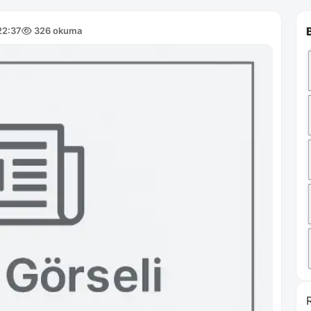
22:37
326 okuma