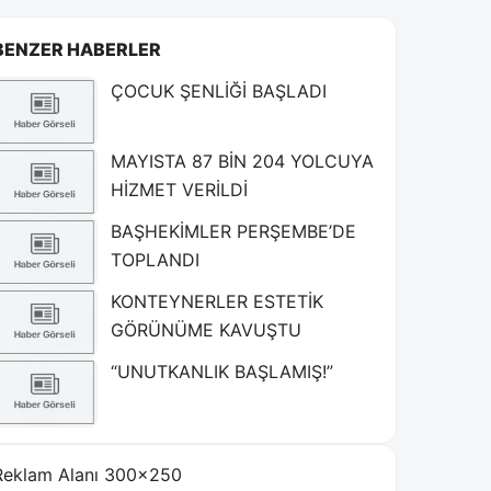
BENZER HABERLER
ÇOCUK ŞENLİĞİ BAŞLADI
MAYISTA 87 BİN 204 YOLCUYA
HİZMET VERİLDİ
BAŞHEKİMLER PERŞEMBE’DE
TOPLANDI
KONTEYNERLER ESTETİK
GÖRÜNÜME KAVUŞTU
“UNUTKANLIK BAŞLAMIŞ!”
Reklam Alanı 300×250