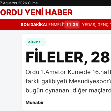
7 Ağustos 2026 Cuma
ORDU YENİ HABER
T DERHAL GÜNCELLENMELİ"
SON DAKİKA
11:35
YEDAŞ, GENÇ YETEN
GÜNCEL
FİLELER, 2
Ordu 1.Amatör Kümede 16.hafta
farklı galibiyeti Mesudiyespor
bugün oynanan diğer maçlarda
Muhabir