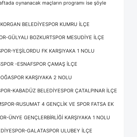
ftada oynanacak maçların programı ise şöyle
R-KORGAN BELEDİYESPOR KUMRU İLÇE
POR-GÜLYALI BOZKURTSPOR MESUDİYE İLÇE
ISPOR-YEŞİLORDU FK KARŞIYAKA 1 NOLU
AŞSPOR -ESNAFSPOR ÇAMAŞ İLÇE
-DOĞASPOR KARŞIYAKA 2 NOLU
RSPOR-KABADÜZ BELEDİYESPOR ÇATALPINAR İLÇE
AMSPOR-RUSUMAT 4 GENÇLİK VE SPOR FATSA EK
POR-ÜNYE GENÇLERBİRLİĞİ KARŞIYAKA 1 NOLU
LEDİYESPOR-GALATASPOR ULUBEY İLÇE