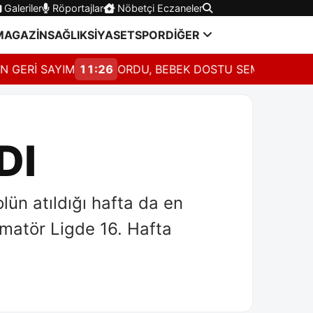
Galeriler
Röportajlar
Nöbetçi Eczaneler
MAGAZİN
SAĞLIK
SİYASET
SPOR
DİĞER
İ SAYIM
11:26
ORDU, BEBEK DOSTU SEMPOZYUMUNDA
DI
ün atıldığı hafta da en
Amatör Ligde 16. Hafta