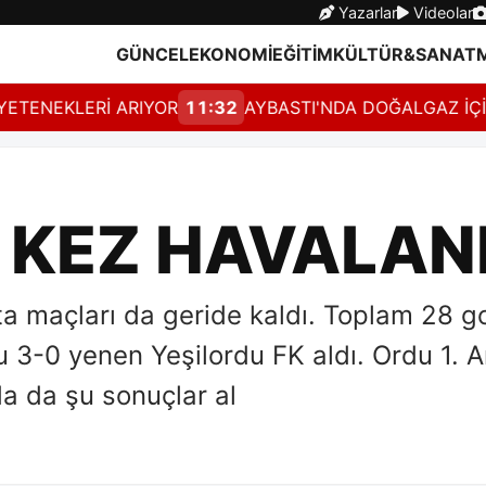
Yazarlar
Videolar
GÜNCEL
EKONOMİ
EĞİTİM
KÜLTÜR&SANAT
EKLERİ ARIYOR
11:32
AYBASTI'NDA DOĞALGAZ İÇİN GER
8 KEZ HAVALAN
 maçları da geride kaldı. Toplam 28 gol
’u 3-0 yenen Yeşilordu FK aldı. Ordu 1. 
 da şu sonuçlar al