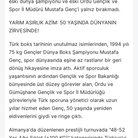
eski dünya şampiyonu ve eski Ordu Gençlik ve
Spor İl Müdürü Mustafa Genç’i yalnız bırakmadı.
YARIM ASIRLIK AZİM: 50 YAŞINDA DÜNYANIN
ZİRVESİNDE!
Türk boks tarihinin unutulmaz isimlerinden, 1994 yılı
75 kg Gençler Dünya Boks Şampiyonu Mustafa
Genç, spor dünyasında eşine az rastlanır bir geri
dönüş hikayesine imza attı. Aktif sporculuk
yaşantısının ardından Gençlik ve Spor Bakanlığı
bünyesinde üst düzey görevler alan, Ordu ve
Gümüşhane Gençlik ve Spor İl Müdürlüğü
görevleriyle Türk sporuna yönetici olarak uzun
yıllar hizmet eden Genç, 50 yaşında yeniden
eldivenlerini giydi ve ringe çıktı.
Almanya'da düzenlenen prestijli turnuvada "48-52
Yaş Ağır Sıklet (+100 KG)" kategorisinde Türkiye’yi