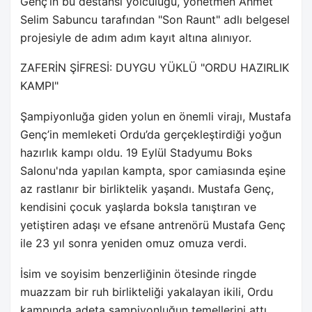
Genç’in bu destansı yolculuğu, yönetmen Ahmet
Selim Sabuncu tarafından "Son Raunt" adlı belgesel
projesiyle de adım adım kayıt altına alınıyor.
ZAFERİN ŞİFRESİ: DUYGU YÜKLÜ "ORDU HAZIRLIK
KAMPI"
Şampiyonluğa giden yolun en önemli virajı, Mustafa
Genç’in memleketi Ordu’da gerçekleştirdiği yoğun
hazırlık kampı oldu. 19 Eylül Stadyumu Boks
Salonu'nda yapılan kampta, spor camiasında eşine
az rastlanır bir birliktelik yaşandı. Mustafa Genç,
kendisini çocuk yaşlarda boksla tanıştıran ve
yetiştiren adaşı ve efsane antrenörü Mustafa Genç
ile 23 yıl sonra yeniden omuz omuza verdi.
İsim ve soyisim benzerliğinin ötesinde ringde
muazzam bir ruh birlikteliği yakalayan ikili, Ordu
kampında adeta şampiyonluğun temellerini attı.