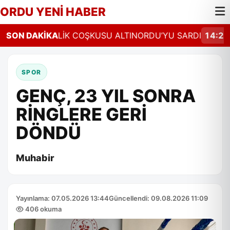
ORDU YENİ HABER
14:26
SON DAKİKA
ŞENLİK COŞKUSU ALTINORDU’YU SARDI
14:23
O
SPOR
GENÇ, 23 YIL SONRA
RİNGLERE GERİ
DÖNDÜ
Muhabir
Yayınlama: 07.05.2026 13:44
Güncellendi: 09.08.2026 11:09
406 okuma