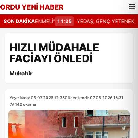
ORDU YENİ HABER
HAL GÜNCELLENMELİ"
SON DAKİKA
11:35
YEDAŞ, GENÇ YETENEKLERİ
HIZLI MÜDAHALE
FACİAYI ÖNLEDİ
Muhabir
Yayınlama: 06.07.2026 12:35
Güncellendi: 07.08.2026 16:31
142 okuma