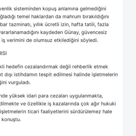
üvenlik sisteminden kopuş anlamına gelmediğini
ağladığı temel haklardan da mahrum bırakıldığını
ar tazminatı, yıllık ücretli izin, hafta tatili, fazla
n yararlanamadığını kaydeden Günay, güvencesiz
iş verimini de olumsuz etkilediğini söyledi.
ISI
kli hedefin cezalandırmak değil rehberlik etmek
dışı istihdamın tespit edilmesi halinde işletmelerin
ini vurguladı.
linde yüksek idari para cezaları uygulanmakta,
edilmekte ve özellikle iş kazalarında çok ağır hukuki
letmelerin ticari faaliyetlerini sürdürülemez hale
e konuştu.