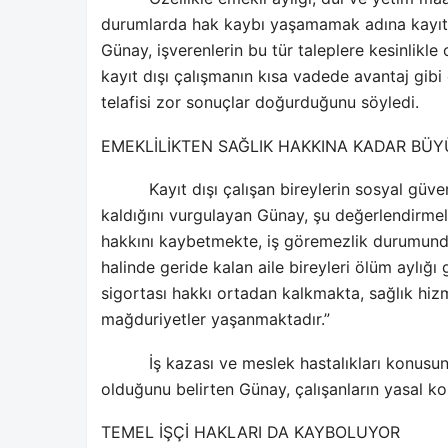
durumlarda hak kaybı yaşamamak adına kayıt dı
Günay, işverenlerin bu tür taleplere kesinlikle
kayıt dışı çalışmanın kısa vadede avantaj gib
telafisi zor sonuçlar doğurduğunu söyledi.
EMEKLİLİKTEN SAĞLIK HAKKINA KADAR BÜY
Kayıt dışı çalışan bireylerin sosyal gü
kaldığını vurgulayan Günay, şu değerlendirmele
hakkını kaybetmekte, iş göremezlik durumund
halinde geride kalan aile bireyleri ölüm aylığ
sigortası hakkı ortadan kalkmakta, sağlık hi
mağduriyetler yaşanmaktadır.”
İş kazası ve meslek hastalıkları konusun
olduğunu belirten Günay, çalışanların yasal ko
TEMEL İŞÇİ HAKLARI DA KAYBOLUYOR