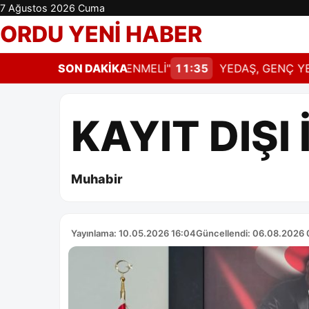
7 Ağustos 2026 Cuma
ORDU YENİ HABER
ERHAL GÜNCELLENMELİ"
SON DAKİKA
11:35
YEDAŞ, GENÇ YETENEKL
KAYIT DIŞI
Muhabir
Yayınlama: 10.05.2026 16:04
Güncellendi: 06.08.2026 