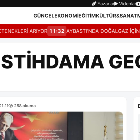
Yazarlar
Videolar
GÜNCEL
EKONOMİ
EĞİTİM
KÜLTÜR&SANAT
ERİ ARIYOR
11:32
AYBASTI'NDA DOĞALGAZ İÇİN GERİ S
 İSTİHDAMA GE
01:11
258 okuma