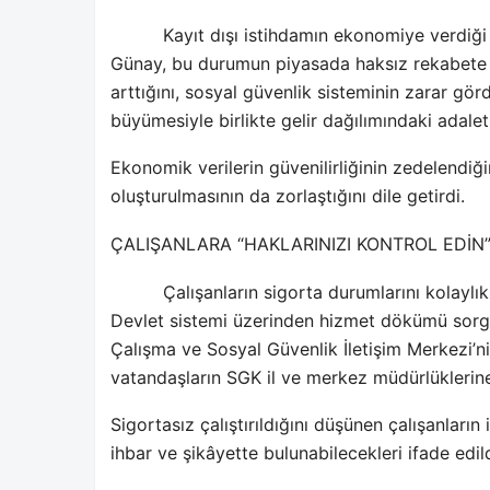
Kayıt dışı istihdamın ekonomiye verdiği 
Günay, bu durumun piyasada haksız rekabete yo
arttığını, sosyal güvenlik sisteminin zarar gö
büyümesiyle birlikte gelir dağılımındaki adalets
Ekonomik verilerin güvenilirliğinin zedelendiği
oluşturulmasının da zorlaştığını dile getirdi.
ÇALIŞANLARA “HAKLARINIZI KONTROL EDİN”
Çalışanların sigorta durumlarını kolaylı
Devlet sistemi üzerinden hizmet dökümü sorgu
Çalışma ve Sosyal Güvenlik İletişim Merkezi’n
vatandaşların SGK il ve merkez müdürlüklerin
Sigortasız çalıştırıldığını düşünen çalışanları
ihbar ve şikâyette bulunabilecekleri ifade edild