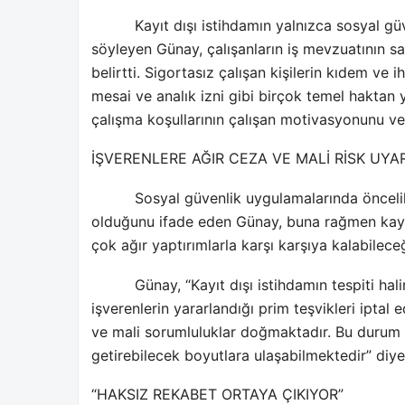
Kayıt dışı istihdamın yalnızca sosyal g
söyleyen Günay, çalışanların iş mevzuatının s
belirtti. Sigortasız çalışan kişilerin kıdem ve ihb
mesai ve analık izni gibi birçok temel hakta
çalışma koşullarının çalışan motivasyonunu ve 
İŞVERENLERE AĞIR CEZA VE MALİ RİSK UYAR
Sosyal güvenlik uygulamalarında önceli
olduğunu ifade eden Günay, buna rağmen kayıt 
çok ağır yaptırımlarla karşı karşıya kalabileceğ
Günay, “Kayıt dışı istihdamın tespiti ha
işverenlerin yararlandığı prim teşvikleri iptal 
ve mali sorumluluklar doğmaktadır. Bu durum iş
getirebilecek boyutlara ulaşabilmektedir” diy
“HAKSIZ REKABET ORTAYA ÇIKIYOR”