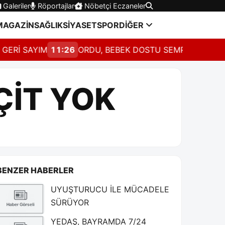
Galeriler
Röportajlar
Nöbetçi Eczaneler
MAGAZİN
SAĞLIK
SİYASET
SPOR
DİĞER
AYIM
11:26
ORDU, BEBEK DOSTU SEMPOZYUMUNDA
11
ÇİT YOK
BENZER HABERLER
UYUŞTURUCU İLE MÜCADELE
SÜRÜYOR
YEDAŞ, BAYRAMDA 7/24