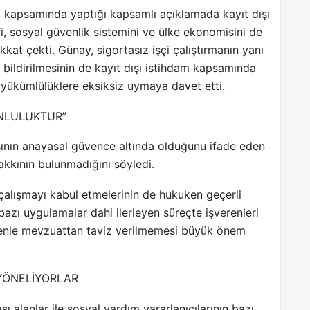
ı kapsamında yaptığı kapsamlı açıklamada kayıt dışı
eri, sosyal güvenlik sistemini ve ülke ekonomisini de
kat çekti. Günay, sigortasız işçi çalıştırmanın yanı
e bildirilmesinin de kayıt dışı istihdam kapsamında
al yükümlülüklere eksiksiz uymaya davet etti.
NLULUKTUR”
masının anayasal güvence altında olduğunu ifade eden
hakkının bulunmadığını söyledi.
z çalışmayı kabul etmelerinin de hukuken geçerli
 bazı uygulamalar dahi ilerleyen süreçte işverenleri
nedenle mevzuattan taviz verilmemesi büyük önem
 YÖNELİYORLAR
şı alanlar ile sosyal yardım yararlanıcılarının bazı