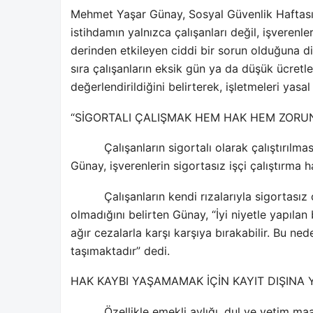
Mehmet Yaşar Günay
, Sosyal Güvenlik Haftas
istihdamın yalnızca çalışanları değil, işverenl
derinden etkileyen ciddi bir sorun olduğuna dik
sıra çalışanların eksik gün ya da düşük ücretl
değerlendirildiğini belirterek, işletmeleri yas
“SİGORTALI ÇALIŞMAK HEM HAK HEM ZORU
Çalışanların sigortalı olarak çalıştırıl
Günay, işverenlerin sigortasız işçi çalıştırma 
Çalışanların kendi rızalarıyla sigortası
olmadığını belirten Günay, “İyi niyetle yapılan
ağır cezalarla karşı karşıya bırakabilir. Bu 
taşımaktadır” dedi.
HAK KAYBI YAŞAMAMAK İÇİN KAYIT DIŞINA
Özellikle emekli aylığı, dul ve yetim maa