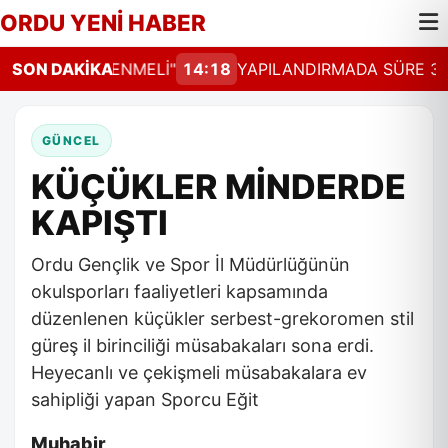
ORDU YENİ HABER
HAL GÜNCELLENMELİ"
SON DAKİKA
14:18
YAPILANDIRMADA SÜRE 31
GÜNCEL
KÜÇÜKLER MİNDERDE
KAPIŞTI
Ordu Gençlik ve Spor İl Müdürlüğünün
okulsporları faaliyetleri kapsamında
düzenlenen küçükler serbest-grekoromen stil
güreş il birinciliği müsabakaları sona erdi.
Heyecanlı ve çekişmeli müsabakalara ev
sahipliği yapan Sporcu Eğit
Muhabir