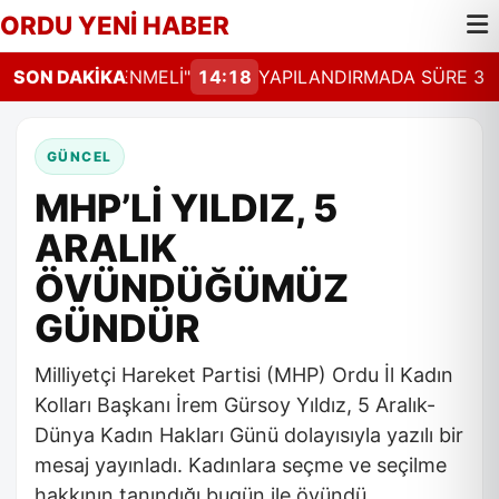
ORDU YENİ HABER
AL GÜNCELLENMELİ"
SON DAKİKA
14:18
YAPILANDIRMADA SÜRE 31 A
GÜNCEL
MHP’Lİ YILDIZ, 5
ARALIK
ÖVÜNDÜĞÜMÜZ
GÜNDÜR
Milliyetçi Hareket Partisi (MHP) Ordu İl Kadın
Kolları Başkanı İrem Gürsoy Yıldız, 5 Aralık-
Dünya Kadın Hakları Günü dolayısıyla yazılı bir
mesaj yayınladı. Kadınlara seçme ve seçilme
hakkının tanındığı bugün ile övündü