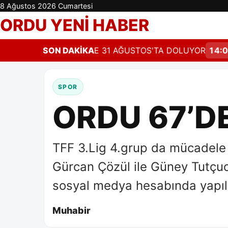
8 Ağustos 2026 Cumartesi
ORDU YENİ HABER
PILANDIRMADA SÜRE 31 AĞUSTOS'TA DOLUYOR
SON DAKİKA
14:09
2
SPOR
ORDU 67’DE
TFF 3.Lig 4.grup da mücadele
Gürcan Çözül ile Güney Tutçu
sosyal medya hesabında yapı
Muhabir