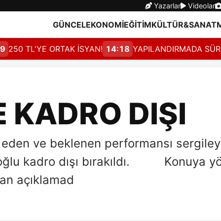
Yazarlar
Videolar
GÜNCEL
EKONOMİ
EĞİTİM
KÜLTÜR&SANAT
50 TL'YE ORTAK İSYAN!
14:18
YAPILANDIRMADA SÜRE 3
 KADRO DIŞI
 eden ve beklenen performansı sergil
oğlu kadro dışı bırakıldı. Konuya yö
lan açıklamad