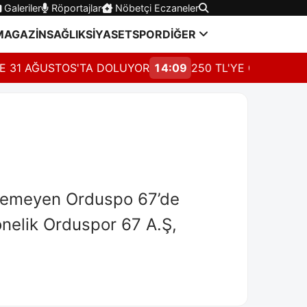
Galeriler
Röportajlar
Nöbetçi Eczaneler
MAGAZİN
SAĞLIK
SİYASET
SPOR
DİĞER
1 AĞUSTOS'TA DOLUYOR
14:09
250 TL'YE ORTAK İSYAN!
eyemeyen Orduspo 67’de
nelik Orduspor 67 A.Ş,