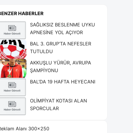
BENZER HABERLER
SAĞLIKSIZ BESLENME UYKU
APNESİNE YOL AÇIYOR
BAL 3. GRUP’TA NEFESLER
TUTULDU
AKKUŞLU YÜRÜR, AVRUPA
ŞAMPİYONU
BAL’DA 19 HAFTA HEYECANI
OLİMPİYAT KOTASI ALAN
SPORCULAR
Reklam Alanı 300×250