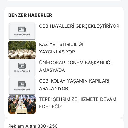
BENZER HABERLER
OBB HAYALLERİ GERÇEKLEŞTİRİYOR
KAZ YETİŞTİRİCİLİĞİ
YAYGINLAŞIYOR
ÜNİ-DOKAP DÖNEM BAŞKANLIĞI,
AMASYA’DA
OBB, KOLAY YAŞAMIN KAPILARI
ARALANIYOR
TEPE: ŞEHRİMİZE HİZMETE DEVAM
EDECEĞİZ
Reklam Alanı 300×250