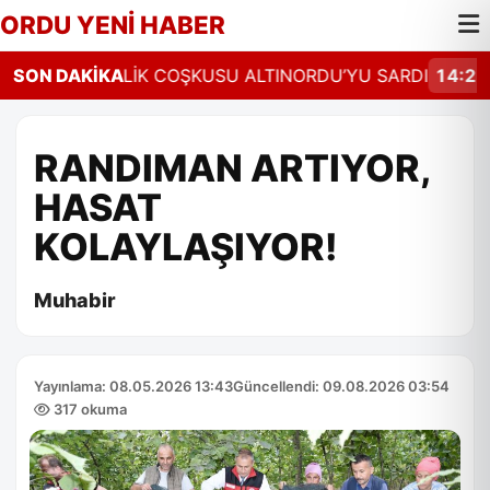
ORDU YENİ HABER
14:26
SON DAKİKA
ŞENLİK COŞKUSU ALTINORDU’YU SARDI
14:23
O
RANDIMAN ARTIYOR,
HASAT
KOLAYLAŞIYOR!
Muhabir
Yayınlama: 08.05.2026 13:43
Güncellendi: 09.08.2026 03:54
317 okuma