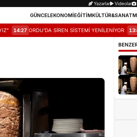
Yazarlar
Videolar
GÜNCEL
EKONOMİ
EĞİTİM
KÜLTÜR&SANAT
M
”
14:27
ORDU’DA SİREN SİSTEMİ YENİLENİYOR
13:47
BENZE