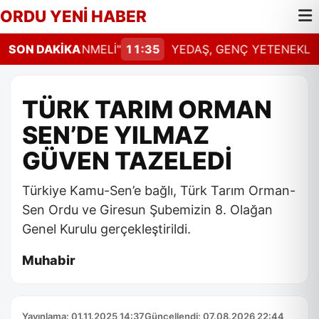
ORDU YENİ HABER
AL GÜNCELLENMELİ"
SON DAKİKA
11:35
YEDAŞ, GENÇ YETENEKLERİ
TÜRK TARIM ORMAN
SEN’DE YILMAZ
GÜVEN TAZELEDİ
Türkiye Kamu-Sen’e bağlı, Türk Tarım Orman-
Sen Ordu ve Giresun Şubemizin 8. Olağan
Genel Kurulu gerçekleştirildi.
Muhabir
Yayınlama: 01.11.2025 14:37
Güncellendi: 07.08.2026 22:44