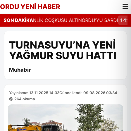
ORDU YENİ HABER
Z”
SON DAKİKA
14:26
ŞENLİK COŞKUSU ALTINORDU’YU SARDI
14:23
TURNASUYU’NA YENİ
YAĞMUR SUYU HATTI
Muhabir
Yayınlama: 13.11.2025 14:33
Güncellendi: 09.08.2026 03:34
264 okuma