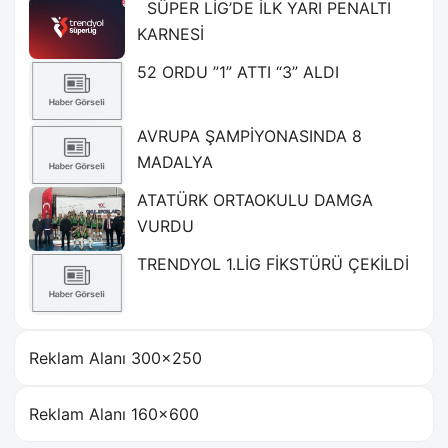
SÜPER LİG’DE İLK YARI PENALTI
KARNESİ
52 ORDU ”1” ATTI “3” ALDI
AVRUPA ŞAMPİYONASINDA 8
MADALYA
ATATÜRK ORTAOKULU DAMGA
VURDU
TRENDYOL 1.LİG FİKSTÜRÜ ÇEKİLDİ
Reklam Alanı 300×250
Reklam Alanı 160×600