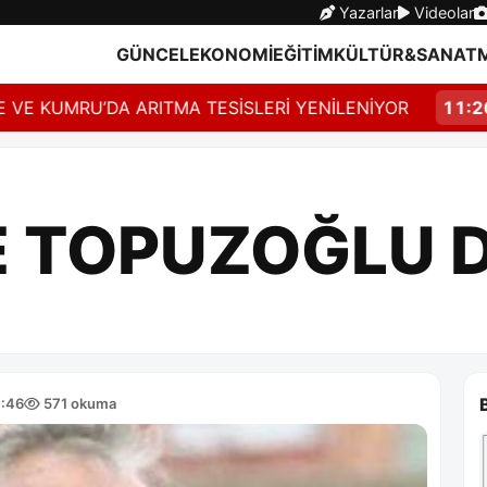
Yazarlar
Videolar
GÜNCEL
EKONOMİ
EĞİTİM
KÜLTÜR&SANAT
KUMRU’DA ARITMA TESİSLERİ YENİLENİYOR
11:20
"BU
E TOPUZOĞLU 
7:46
571 okuma