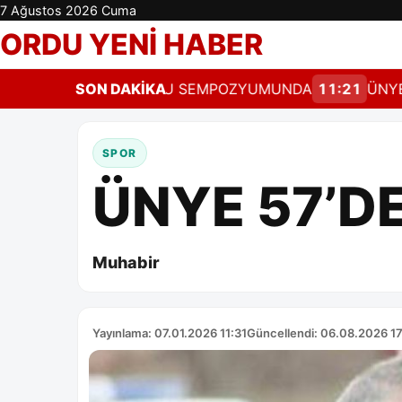
7 Ağustos 2026 Cuma
ORDU YENİ HABER
RDU, BEBEK DOSTU SEMPOZYUMUNDA
SON DAKİKA
11:21
ÜNYE VE 
SPOR
ÜNYE 57’D
Muhabir
Yayınlama: 07.01.2026 11:31
Güncellendi: 06.08.2026 1