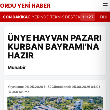
ORDU YENİ HABER
28
SON DAKİKA
ÜRETİCİYE YERİNDE TEKNİK DESTEK
11:27
DİJİTAL 
ÜNYE HAYVAN PAZARI
KURBAN BAYRAMI’NA
HAZIR
Muhabir
Yayınlama: 08.05.2026 11:52
Güncellendi: 05.08.2026 04:01
350 okuma