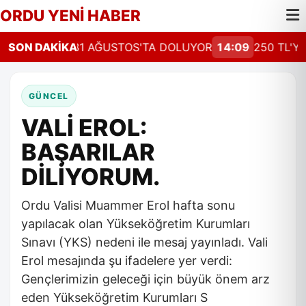
ORDU YENİ HABER
MADA SÜRE 31 AĞUSTOS'TA DOLUYOR
SON DAKİKA
14:09
250 TL'YE 
GÜNCEL
VALİ EROL:
BAŞARILAR
DİLİYORUM.
Ordu Valisi Muammer Erol hafta sonu
yapılacak olan Yükseköğretim Kurumları
Sınavı (YKS) nedeni ile mesaj yayınladı. Vali
Erol mesajında şu ifadelere yer verdi:
Gençlerimizin geleceği için büyük önem arz
eden Yükseköğretim Kurumları S