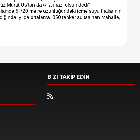
z Murat Us’tan da Allah razı olsun dedi”
toplamda 5.720 metre uzunluğundaki içme suyu hatlarının
ığında; yılda ortalama 850 tanker su taşınan mahalle,
BİZİ TAKİP EDİN