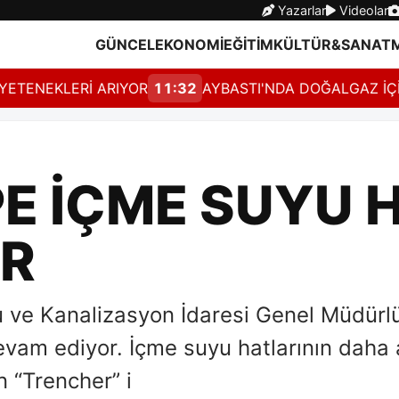
Yazarlar
Videolar
GÜNCEL
EKONOMİ
EĞİTİM
KÜLTÜR&SANAT
ENEKLERİ ARIYOR
11:32
AYBASTI'NDA DOĞALGAZ İÇİN 
E İÇME SUYU 
R
u ve Kanalizasyon İdaresi Genel Müdürl
vam ediyor. İçme suyu hatlarının daha a
n “Trencher” i