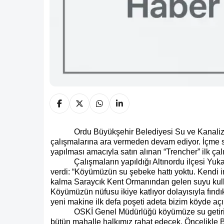
Ordu Büyükşehir Belediyesi Su ve Kanali
çalışmalarına ara vermeden devam ediyor. İçme su
yapılması amacıyla satın alınan “Trencher” ilk ça
Çalışmaların yapıldığı Altınordu ilçesi Yu
verdi: “Köyümüzün su şebeke hattı yoktu. Kendi i
kalma Saraycık Kent Ormanından gelen suyu kull
Köyümüzün nüfusu ikiye katlıyor dolayısıyla fındı
yeni makine ilk defa poşeti adeta bizim köyde aç
OSKİ Genel Müdürlüğü köyümüze su getiriyo
bütün mahalle halkımız rahat edecek. Öncelikle