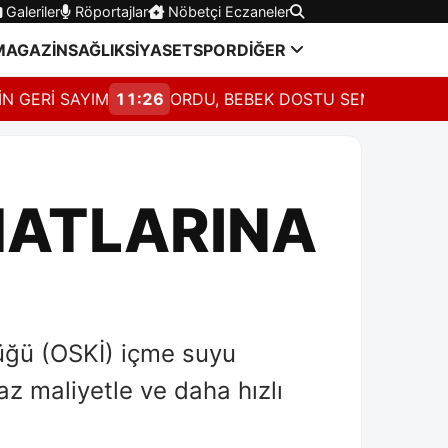
Galeriler
Röportajlar
Nöbetçi Eczaneler
MAGAZİN
SAĞLIK
SİYASET
SPOR
DİĞER
GERİ SAYIM
11:26
ORDU, BEBEK DOSTU SEMPOZYUMUN
HATLARINA
üğü (OSKİ) içme suyu
z maliyetle ve daha hızlı