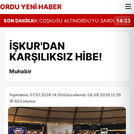
ORDU YENİ HABER
4:26
SON DAKİKA
ŞENLİK COŞKUSU ALTINORDU’YU SARDI
14:23
ORD
İŞKUR'DAN
KARŞILIKSIZ HİBE!
Muhabir
Yayınlama: 07.07.2026 14:50
Güncellendi: 08.08.2026 12:35
623 okuma