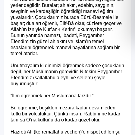
yerler değildir. Buralar; ahlakın, edebin, saygının,
sevginin ve kardeşliğin öğretildiği manevi eğitim
yuvalarıdır. Çocuklarımız burada Eûzü-Besmele ile
başlar; duaları öğrenir, Elif-Bâ okur, cüzlere geçer ve
Allah’ın izniyle Kur’an-ı Kerim’i okumayı başarır.
Bunun yanında namazı, ibadeti, Peygamber
Efendimizin güzel ahlakını ve İslam’ın temel
esaslarını öğrenerek manevi hayatlarına sağlam bir
temel atarlar.
Unutmayalım ki dinimizi öğrenmek sadece çocukların
değil, her Müslümanın görevidir. Nitekim Peygamber
Efendimiz (sallallahu aleyhi ve sellem) şöyle
buyurmuştur:
“İlim öğrenmek her Müslümana farzdır.”
Bu öğrenme, beşikten mezara kadar devam eden
kutlu bir yolculuktur. Çünkü insan, Rabbini ne kadar
tanırsa O’na kulluğu da o kadar güzel olur.
Hazreti Ali (kerremallahu vecheh)’e nispet edilen şu