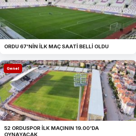
ORDU 67'NİN İLK MAÇ SAATİ BELLİ OLDU
Genel
52 ORDUSPOR İLK MAÇININ 19.00'DA
OYNAYACAK