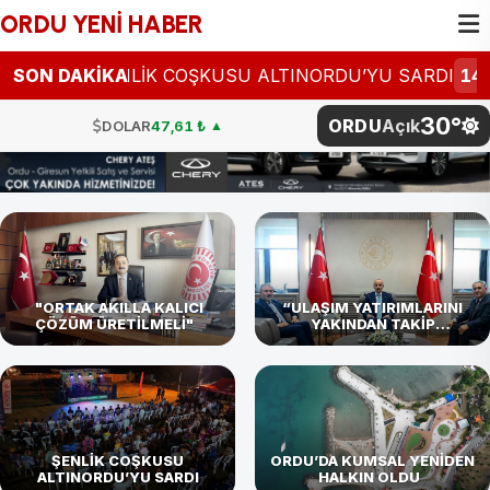
ORDU YENİ HABER
4:26
SON DAKİKA
ŞENLİK COŞKUSU ALTINORDU’YU SARDI
14:23
OR
30°
ORDU
Açık
DOLAR
47,61 ₺
▲
EURO
54,87 ₺
▼
STERLİN
64,12 ₺
▼
G.ALTIN
4.811,27 ₺
BTC
4.786.096,00 ₺
"ORTAK AKILLA KALICI
“ULAŞIM YATIRIMLARINI
ÇÖZÜM ÜRETİLMELİ"
YAKINDAN TAKİP
EDİYORUZ”
BİST
101.729,00
DOLAR
47,61 ₺
▲
ŞENLİK COŞKUSU
ORDU’DA KUMSAL YENİDEN
ALTINORDU’YU SARDI
HALKIN OLDU