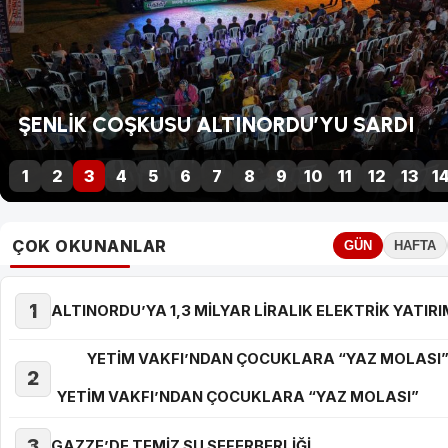
ŞENLİK COŞKUSU ALTINORDU’YU SARDI
1
2
3
4
5
6
7
8
9
10
11
12
13
1
ÇOK OKUNANLAR
GÜN
HAFTA
1
ALTINORDU’YA 1,3 MİLYAR LİRALIK ELEKTRİK YATIRI
YETİM VAKFI’NDAN ÇOCUKLARA “YAZ MOLASI
2
YETİM VAKFI’NDAN ÇOCUKLARA “YAZ MOLASI”
3
GAZZE’DE TEMİZ SU SEFERBERLİĞİ