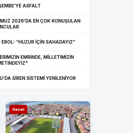
ŞEMBE’YE ASFALT
MUZ 2026’DA EN ÇOK KONUŞULAN
NCULAR
İ EROL: “HUZUR İÇİN SAHADAYIZ”
EROL: “HUZUR İÇİN SAHADAYI
ERİMİZİN EMRİNDE, MİLLETİMİZİN
METİNDEYİZ"
U’DA SİREN SİSTEMİ YENİLENİYOR
Genel