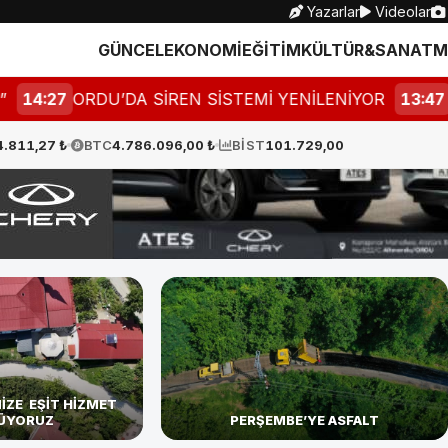
Yazarlar
Videolar
GÜNCEL
EKONOMİ
EĞİTİM
KÜLTÜR&SANAT
M
RDU’DA SİREN SİSTEMİ YENİLENİYOR
13:47
ORDU’NUN
4.811,27 ₺
BTC
4.786.096,00 ₺
BİST
101.729,00
İZE EŞİT HİZMET
ÜYORUZ
PERŞEMBE’YE ASFALT