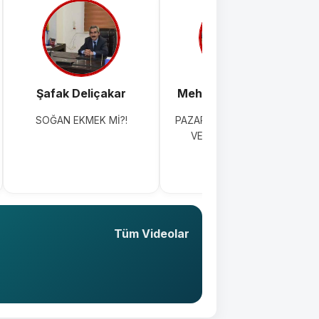
Şafak Deliçakar
Mehmet Topkaraoğlu
SOĞAN EKMEK Mİ?!
PAZAR GÜNÜ TIRAŞ ÇİLESİ
VE ÇÖZÜM ÖNERİSİ
Tüm Videolar