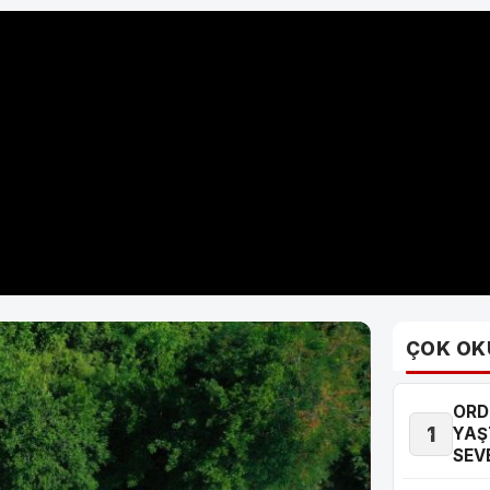
ÇOK OK
ORD
1
YAŞ
SEV