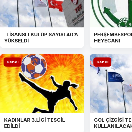
LİSANSLI KULÜP SAYISI 40’A
PERŞEMBESPO
YÜKSELDİ
HEYECANI
Genel
Genel
KADINLAR 3.LİGİ TESCİL
GOL ÇİZGİSİ T
EDİLDİ
KULLANILACA