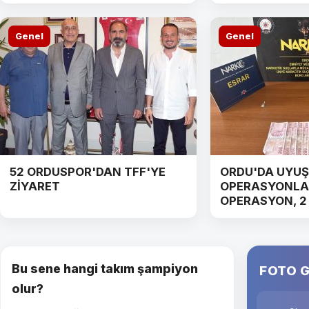
Genel
Genel
52 ORDUSPOR'DAN TFF'YE
ORDU'DA UYU
ZİYARET
OPERASYONLAR
OPERASYON, 
Bu sene hangi takım şampiyon
FOTO G
olur?