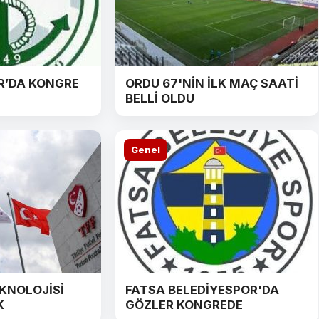
R’DA KONGRE
ORDU 67'NİN İLK MAÇ SAATİ
BELLİ OLDU
Genel
EKNOLOJİSİ
FATSA BELEDİYESPOR'DA
K
GÖZLER KONGREDE