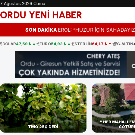
7 Ağustos 2026 Cuma
ORDU YENİ HABER
T
14:30
VALİ EROL: “HUZUR İÇİN SAHADAYIZ”
SON DAKİKA
14:27
O
DOLAR
47,59 ₺
EURO
54,93 ₺
STERLİN
64,17 ₺
G.ALTIN
▲
▲
▼
“ HER MAHALLEM
TMO 250 DEDİ
GÖTÜR