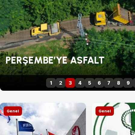
PERŞEMBE’YE ASFALT
1
2
3
4
5
6
7
8
9
Genel
Genel