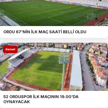
ORDU 67'NİN İLK MAÇ SAATİ BELLİ OLDU
Genel
52 ORDUSPOR İLK MAÇININ 19.00'DA
OYNAYACAK