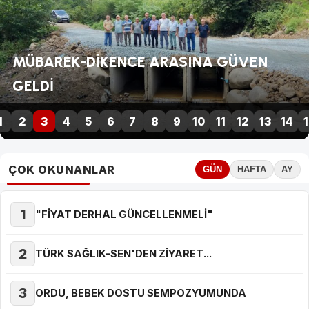
TÜRK SAĞLIK-SEN'DEN ZİYARET...
1
2
3
4
5
6
7
8
9
10
11
12
13
14
1
ÇOK OKUNANLAR
GÜN
HAFTA
AY
1
"FİYAT DERHAL GÜNCELLENMELİ"
2
TÜRK SAĞLIK-SEN'DEN ZİYARET...
3
ORDU, BEBEK DOSTU SEMPOZYUMUNDA