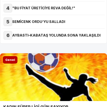
4
"BU FİYAT ÜRETİCİYE REVA DEĞİL!"
5
SEMİCENK ORDU’YU SALLADI
6
AYBASTI–KABATAŞ YOLUNDA SONA YAKLAŞILDI
Genel
KADIN SÜPER LİGİ GÜN SAYIYOR