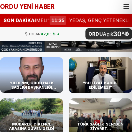
ORDU YENİ HABER
LENMELİ"
SON DAKİKA
11:35
YEDAŞ, GENÇ YETENEKLERİ ARIYOR
30°
ORDU
Açık
DOLAR
47,61 ₺
▲
EURO
54,87 ₺
▼
STERLİN
64,12 ₺
▼
G.ALTIN
4.811,27 ₺
BTC
4.786.096,00 ₺
YILDIRIM, ORDU HALK
"BU FİYAT KABUL
SAĞLIĞI BAŞKANLIĞI
EDİLEMEZ!"
GÖREVİNE BAŞLADI
BİST
101.729,00
DOLAR
47,61 ₺
▲
MÜBAREK-DİKENCE
TÜRK SAĞLIK-SEN'DEN
ARASINA GÜVEN GELDİ
ZİYARET...