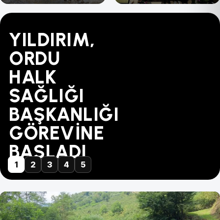
YILDIRIM,
"BU
MÜBAREK-
TÜRK
YAPILANDIRMADA
ORDU
FİYAT
DİKENCE
SAĞLIK-
SÜRE
HALK
KABUL
ARASINA
SEN'DEN
31
SAĞLIĞI
EDİLEMEZ!"
GÜVEN
ZİYARET...
AĞUSTOS'TA
BAŞKANLIĞI
GELDİ
DOLUYOR
GÖREVİNE
BAŞLADI
1
2
3
4
5