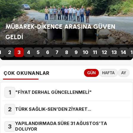
TÜRK SAĞLIK-SEN'DEN ZİYARET...
1
2
3
4
5
6
7
8
9
10
11
12
13
14
1
ÇOK OKUNANLAR
GÜN
HAFTA
AY
1
"FİYAT DERHAL GÜNCELLENMELİ"
2
TÜRK SAĞLIK-SEN'DEN ZİYARET...
YAPILANDIRMADA SÜRE 31 AĞUSTOS'TA
3
DOLUYOR