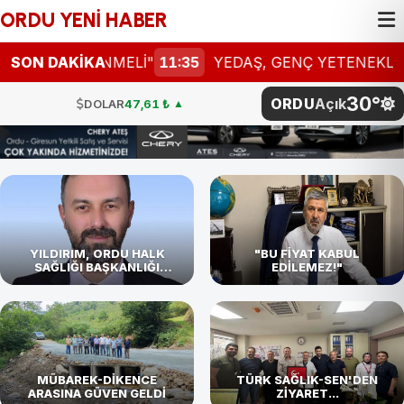
ORDU YENİ HABER
LLENMELİ"
SON DAKİKA
11:35
YEDAŞ, GENÇ YETENEKLERİ ARIYOR
30°
ORDU
Açık
DOLAR
47,61 ₺
▲
EURO
54,87 ₺
▼
STERLİN
64,12 ₺
▼
G.ALTIN
4.811,27 ₺
BTC
4.786.096,00 ₺
YILDIRIM, ORDU HALK
"BU FİYAT KABUL
SAĞLIĞI BAŞKANLIĞI
EDİLEMEZ!"
GÖREVİNE BAŞLADI
BİST
101.729,00
DOLAR
47,61 ₺
▲
MÜBAREK-DİKENCE
TÜRK SAĞLIK-SEN'DEN
ARASINA GÜVEN GELDİ
ZİYARET...