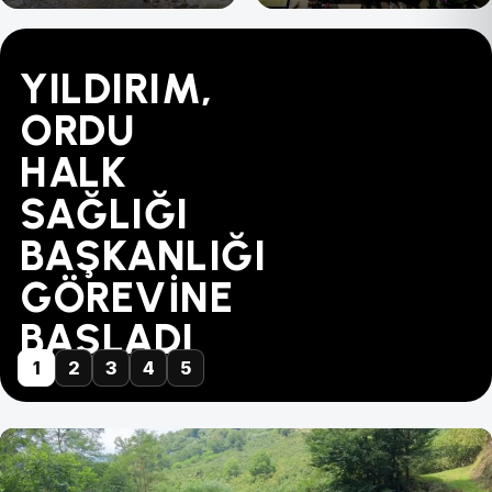
YILDIRIM,
"BU
MÜBAREK-
TÜRK
YAPILANDIRMADA
ORDU
FİYAT
DİKENCE
SAĞLIK-
SÜRE
HALK
KABUL
ARASINA
SEN'DEN
31
SAĞLIĞI
EDİLEMEZ!"
GÜVEN
ZİYARET...
AĞUSTOS'TA
BAŞKANLIĞI
GELDİ
DOLUYOR
GÖREVİNE
BAŞLADI
1
2
3
4
5