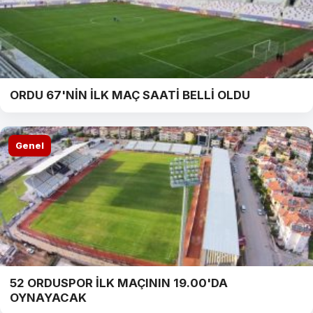
ORDU 67'NİN İLK MAÇ SAATİ BELLİ OLDU
Genel
52 ORDUSPOR İLK MAÇININ 19.00'DA
OYNAYACAK