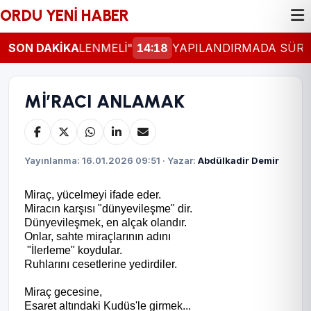
ORDU YENİ HABER
AL GÜNCELLENMELİ"
SON DAKİKA
14:18
YAPILANDIRMADA SÜRE 31
Mİ’RACI ANLAMAK
Yayınlanma: 16.01.2026 09:51 · Yazar:
Abdülkadir Demir
Miraç, yücelmeyi ifade eder.
Miracın karşısı "dünyevileşme" dir.
Dünyevileşmek, en alçak olandır.
Onlar, sahte miraçlarının adını
"İlerleme" koydular.
Ruhlarını cesetlerine yedirdiler.
Miraç gecesine,
Esaret altındaki Kudüs'le girmek...