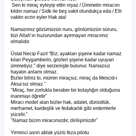
Sen ki miraç eyleyip ettin niyaz / Ümmetin miracını
kıldın namaz / Sıdk ile beş vakit olundukça eda / Elli
vaktin ecrin eyler Hak ata!
Namazımız gözümüzün nuru, gönlümüzün süruru,
bizi Allah’ın huzurundan ayırmayan miracımız
olmalıdır.
Üstat Necip Fazıl “Biz; ayakları şişene kadar namaz
kılan Peygamberin, gözleri şişene kadar uyuyan
ümmetiyiz.” diye serzenişte bulunur. Namazsız
hayatın anlamı olmaz.
Bizler biliriz ki, mümin miraçsız, miraç da Mescid-i
Aksa'sız olmaz."
"Miraç, her zorlukla beraber bir kolaylığın olduğuna
inanmayı öğretir"
Miracı model alan bizler hak, adalet, dürüstlük,
merhamet, kardeşlik ve fedakarlık gibi erdemlerle
yücelir."
"Namaz bizim miracımızdır, dirilişimizdir"
Yirminci asrın ablak yüzlü feza pilotu