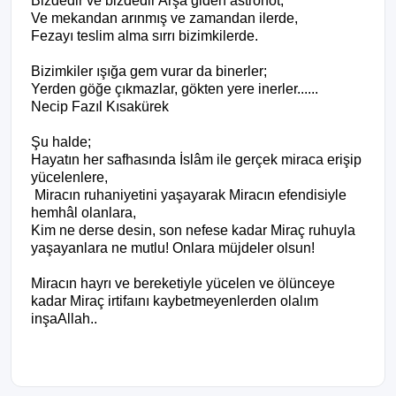
Bizdedir ve bizdedir Arşa giden astronot,
Ve mekandan arınmış ve zamandan ilerde,
Fezayı teslim alma sırrı bizimkilerde.
Bizimkiler ışığa gem vurar da binerler;
Yerden göğe çıkmazlar, gökten yere inerler......
Necip Fazıl Kısakürek
Şu halde;
Hayatın her safhasında İslâm ile gerçek miraca erişip
yücelenlere,
Miracın ruhaniyetini yaşayarak Miracın efendisiyle
hemhâl olanlara,
Kim ne derse desin, son nefese kadar Miraç ruhuyla
yaşayanlara ne mutlu! Onlara müjdeler olsun!
Miracın hayrı ve bereketiyle yücelen ve ölünceye
kadar Miraç irtifaını kaybetmeyenlerden olalım
inşaAllah..