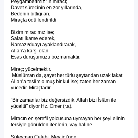
Peygamberimiz ’in miracı;
Davet sürecinin en zor yıllarında,
Bedenin bittiği an,
Miraçla ödüllendirildi.
Bizim miracımız ise;
Salatı ikame ederek,
Namazı/duayı ayaklandırarak,
Allah'a karşı olan
Esas duruşumuzu bozmamaktır.
Miraç; yücelmektir.
Müslüman da, şayet her türlü şeytandan uzak fakat
Allah’a teslim olmuş bir kul ise; zaten her zaman
yücedir. Miraçtadır.
“Bir zamanlar biz değersizdik, Allah bizi İslâm ile
yüceltti” diyor Hz. Ömer (r.a).
Miracın en şerefli yolcusuna uymayan her şeyi elinin
tersiyle gönülden itenlerin, vay haline..
Süleyman Çelebi, Mevlidi’nde: