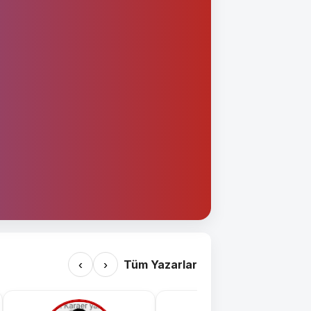
‹
›
Tüm Yazarlar