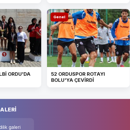
Genel
LBİ ORDU'DA
52 ORDUSPOR ROTAYI
BOLU'YA ÇEVİRDİ
ALERİ
ilik galeri