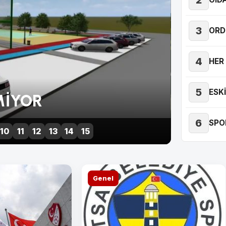
3
ORD
4
HER 
5
ESK
İCİLERİNE HASAT UYARISI
6
SPO
10
11
12
13
14
15
Genel