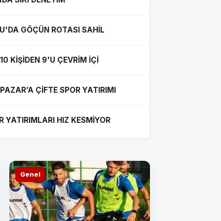
U'DA GÖÇÜN ROTASI SAHİL
10 KİŞİDEN 9'U ÇEVRİM İÇİ
15 TEMMUZ SUİKAST
İPAZAR’A ÇİFTE SPOR YATIRIMI
YAKALANDI
R YATIRIMLARI HIZ KESMİYOR
Genel