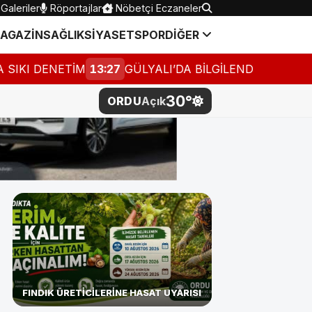
Galeriler
Röportajlar
Nöbetçi Eczaneler
AGAZİN
SAĞLIK
SİYASET
SPOR
DİĞER
İM
13:27
GÜLYALI’DA BİLGİLENDİRME BULUŞMASI
12:0
30°
ORDU
Açık
FINDIK ÜRETİCİLERİNE HASAT UYARISI