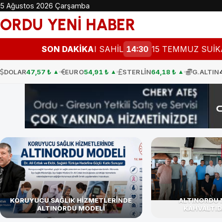
5 Ağustos 2026 Çarşamba
ORDU YENİ HABER
ÜN ROTASI SAHİL
SON DAKİKA
14:30
15 TEMMUZ SUİKAST TİMİNDEK
DOLAR
47,57 ₺
EURO
54,91 ₺
STERLİN
64,18 ₺
G.ALTIN
▲
▲
▲
KORUYUCU SAĞLIK HİZMETLERİNDE
ALTINORDU 
ALTINORDU MODELİ
KAHVALTID