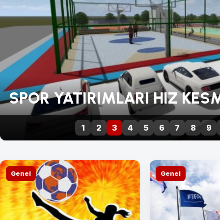
FINDIK ÜRET
1
2
3
4
5
6
7
8
9
Genel
Genel