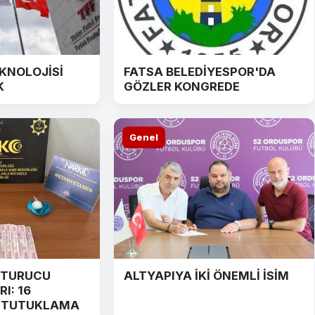
EKNOLOJİSİ
FATSA BELEDİYESPOR'DA
K
GÖZLER KONGREDE
Genel
ŞTURUCU
ALTYAPIYA İKİ ÖNEMLİ İSİM
I: 16
2 TUTUKLAMA