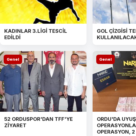
KADINLAR 3.LİGİ TESCİL
GOL ÇİZGİSİ T
EDİLDİ
KULLANILACA
Genel
Genel
52 ORDUSPOR'DAN TFF'YE
ORDU'DA UYU
ZİYARET
OPERASYONLAR
OPERASYON, 