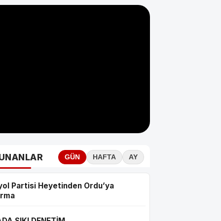
UNANLAR
GÜN
HAFTA
AY
ol Partisi Heyetinden Ordu’ya
arma
ADA SIKI DENETİM