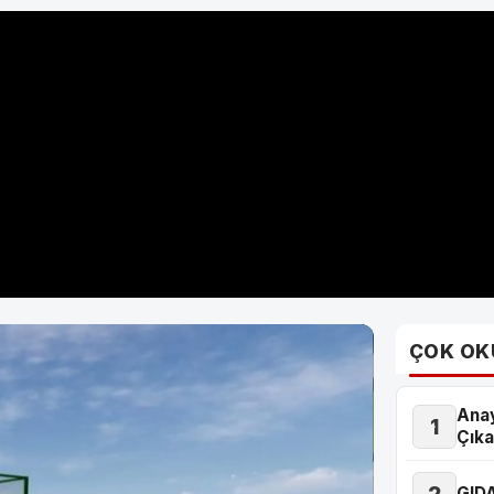
ÇOK OK
Anay
1
Çık
2
GID