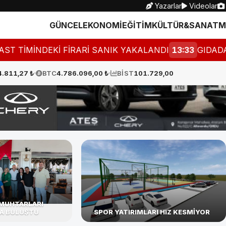
Yazarlar
Videolar
GÜNCEL
EKONOMİ
EĞİTİM
KÜLTÜR&SANAT
M
İ FİRARİ SANIK YAKALANDI
13:33
GIDADA SIKI DENET
4.811,27 ₺
BTC
4.786.096,00 ₺
BİST
101.729,00
MUHTARLARI
A BULUŞTU
SPOR YATIRIMLARI HIZ KESMİYOR