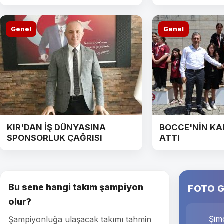
Genel
Genel
KIR'DAN İŞ DÜNYASINA
BOCCE'NİN KA
SPONSORLUK ÇAĞRISI
ATTI
Bu sene hangi takım şampiyon
FOTO G
olur?
Şimd
Şampiyonluğa ulaşacak takımı tahmin