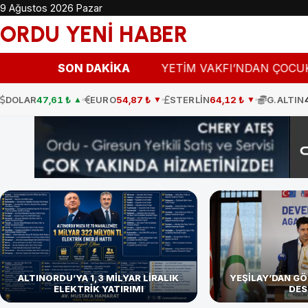
9 Ağustos 2026 Pazar
ORDU YENİ HABER
TEK
13:53
YETİM VAKFI’NDAN Ç
SON DAKİKA
DOLAR
47,61 ₺
EURO
54,87 ₺
STERLİN
64,12 ₺
G.ALTIN
▲
▼
▼
ALTINORDU’YA 1,3 MİLYAR LİRALIK
YEŞİLAY’DAN G
ELEKTRİK YATIRIMI
DES