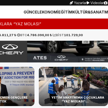
Yazarlar
Videolar
GÜNCEL
EKONOMİ
EĞİTİM
KÜLTÜR&SANAT
M
OCUKLARA “YAZ MOLASI” Y
4.811,27 ₺
BTC
4.786.096,00 ₺
BİST
101.729,00
ÖÇMEN GENÇLERE
YETİM VAKFI’NDAN ÇOCUKLARA
TEK
“YAZ MOLASI”