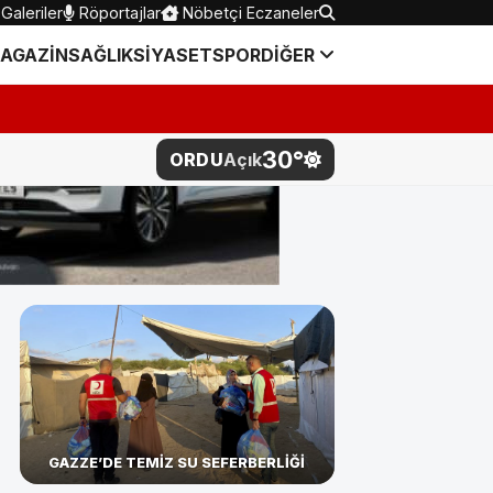
Galeriler
Röportajlar
Nöbetçi Eczaneler
AGAZİN
SAĞLIK
SİYASET
SPOR
DİĞER
ETİM VAKFI’NDAN ÇOCUKL
30°
ORDU
Açık
GAZZE’DE TEMİZ SU SEFERBERLİĞİ