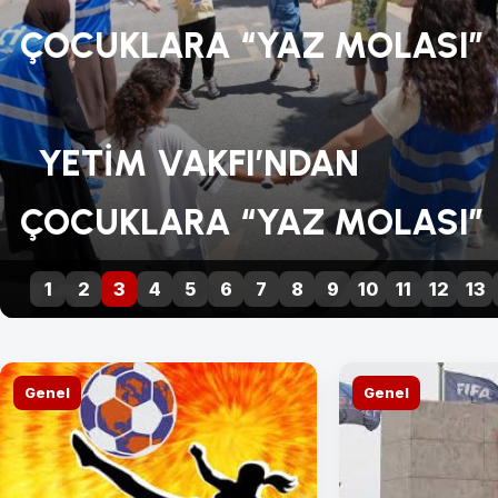
“YAZ
ÇOCUKLARA “YAZ MOLASI”
MOLASI”
YETİM VAKFI’NDAN
ÇOCUKLARA “YAZ MOLASI”
1
2
3
4
5
6
7
8
9
10
11
12
13
Genel
Genel