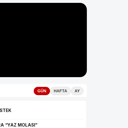
GÜN
HAFTA
AY
ESTEK
 “YAZ MOLASI”