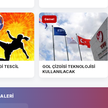
Genel
Gİ TESCİL
GOL ÇİZGİSİ TEKNOLOJİSİ
KULLANILACAK
ALERİ