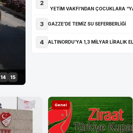
2
YETİM VAKFI’NDAN ÇOCUKLARA “Y
3
GAZZE’DE TEMİZ SU SEFERBERLİĞİ
GAZZE’DE TEMİZ SU
4
ALTINORDU’YA 1,3 MİLYAR LİRALIK E
SEFERBERLİĞİ
14
15
Genel