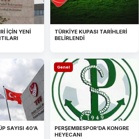
İ İÇİN YENİ
TÜRKİYE KUPASI TARİHLERİ
TILARI
BELİRLENDİ
Genel
P SAYISI 40’A
PERŞEMBESPOR’DA KONGRE
HEYECANI