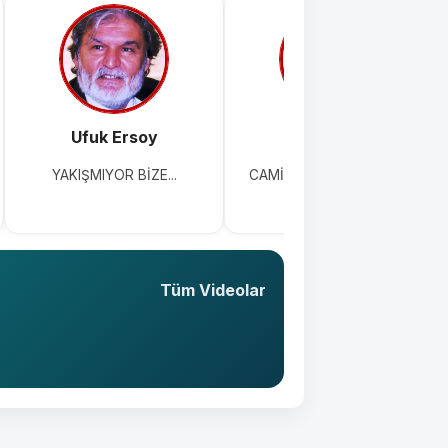
Ufuk Ersoy
Erol Karaer
YAKIŞMIYOR BİZE...
CAMİ AVLULARI OTOPARK
OLDU!!!
Tüm Videolar