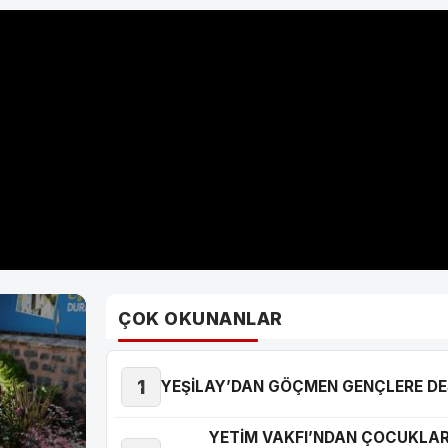
YETİM VAKFI’NDAN ÇOCUKLARA
“YAZ MOLASI”
ÇOK OKUNANLAR
1
YEŞİLAY’DAN GÖÇMEN GENÇLERE D
YETİM VAKFI’NDAN ÇOCUKLARA