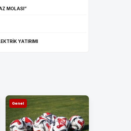
AZ MOLASI”
YILDIRIM, ORDU
LEKTRİK YATIRIMI
BAŞKANLIĞI GÖR
Genel