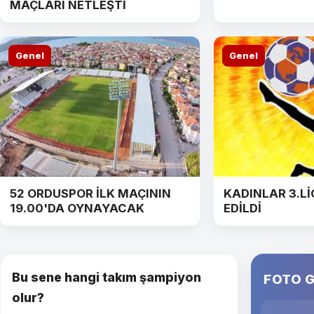
MAÇLARI NETLEŞTİ
Genel
Genel
52 ORDUSPOR İLK MAÇININ
KADINLAR 3.Lİ
19.00'DA OYNAYACAK
EDİLDİ
Bu sene hangi takım şampiyon
FOTO G
olur?