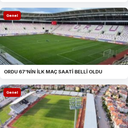
Genel
ORDU 67'NİN İLK MAÇ SAATİ BELLİ OLDU
Genel