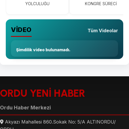
YOLCULUĞU
KONGRE SÜRECİ
VİDEO
Tüm Videolar
Şimdilik video bulunamadı.
ORDU YENİ HABER
Ordu Haber Merkezi
Akyazı Mahallesi 860.Sokak No: 5/A ALTINORDU/