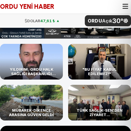
ORDU YENİ HABER
30°
ORDU
Açık
DOLAR
47,61 ₺
▲
EURO
54,87 ₺
▼
STERLİN
64,12 ₺
▼
G.ALTIN
4.811,27 ₺
BTC
4.786.096,00 ₺
YILDIRIM, ORDU HALK
"BU FİYAT KABUL
SAĞLIĞI BAŞKANLIĞI
EDİLEMEZ!"
GÖREVİNE BAŞLADI
BİST
101.729,00
DOLAR
47,61 ₺
▲
MÜBAREK-DİKENCE
TÜRK SAĞLIK-SEN'DEN
ARASINA GÜVEN GELDİ
ZİYARET...