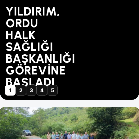
YILDIRIM,
"BU
MÜBAREK-
TÜRK
YAPILANDIRMADA
ORDU
FİYAT
DİKENCE
SAĞLIK-
SÜRE
HALK
KABUL
ARASINA
SEN'DEN
31
SAĞLIĞI
EDİLEMEZ!"
GÜVEN
ZİYARET...
AĞUSTOS'TA
BAŞKANLIĞI
GELDİ
DOLUYOR
GÖREVİNE
BAŞLADI
1
2
3
4
5