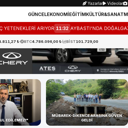
Yazarlar
Videolar
GÜNCEL
EKONOMİ
EĞİTİM
KÜLTÜR&SANAT
M
Rİ ARIYOR
11:32
AYBASTI'NDA DOĞALGAZ İÇİN GERİ 
4.811,27 ₺
BTC
4.786.096,00 ₺
BİST
101.729,00
MÜBAREK-DİKENCE ARASINA GÜVEN
UL EDİLEMEZ!"
GELDİ