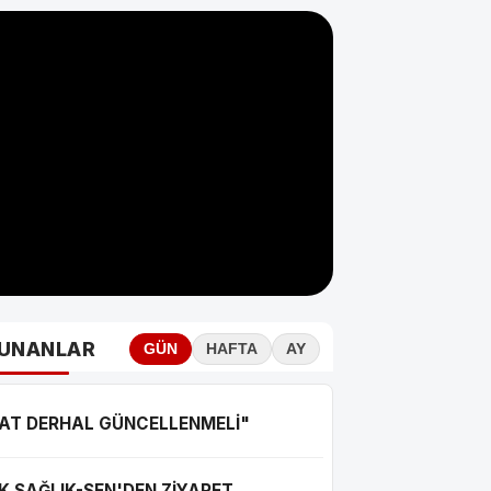
UNANLAR
GÜN
HAFTA
AY
YAT DERHAL GÜNCELLENMELİ"
K SAĞLIK-SEN'DEN ZİYARET...