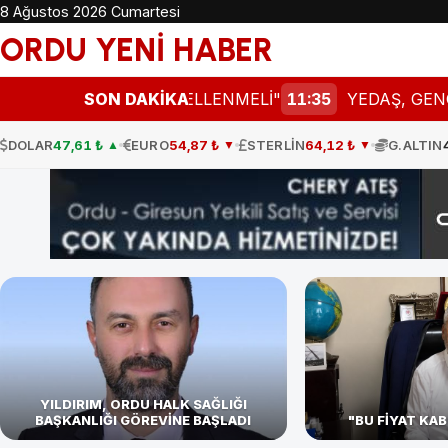
8 Ağustos 2026 Cumartesi
ORDU YENİ HABER
HAL GÜNCELLENMELİ"
SON DAKİKA
11:35
YEDAŞ, GENÇ YETENEKLE
DOLAR
47,61 ₺
EURO
54,87 ₺
STERLİN
64,12 ₺
G.ALTIN
▲
▼
▼
YILDIRIM, ORDU HALK SAĞLIĞI
BAŞKANLIĞI GÖREVİNE BAŞLADI
"BU FİYAT KAB