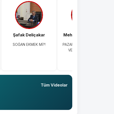
Şafak Deliçakar
Mehmet Topkaraoğlu
SOĞAN EKMEK Mİ?!
PAZAR GÜNÜ TIRAŞ ÇİLESİ
VE ÇÖZÜM ÖNERİSİ
Tüm Videolar