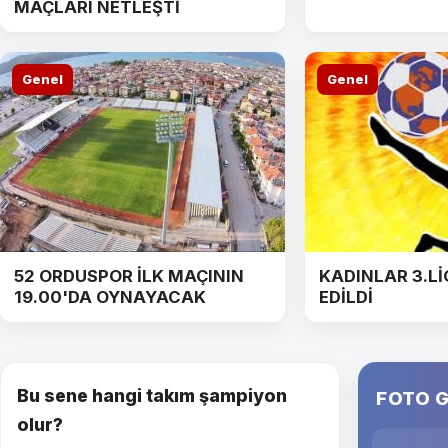
MAÇLARI NETLEŞTİ
Genel
Genel
52 ORDUSPOR İLK MAÇININ
KADINLAR 3.Lİ
19.00'DA OYNAYACAK
EDİLDİ
Bu sene hangi takım şampiyon
FOTO G
olur?