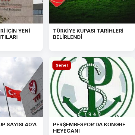
İ İÇİN YENİ
TÜRKİYE KUPASI TARİHLERİ
TILARI
BELİRLENDİ
Genel
P SAYISI 40’A
PERŞEMBESPOR’DA KONGRE
HEYECANI