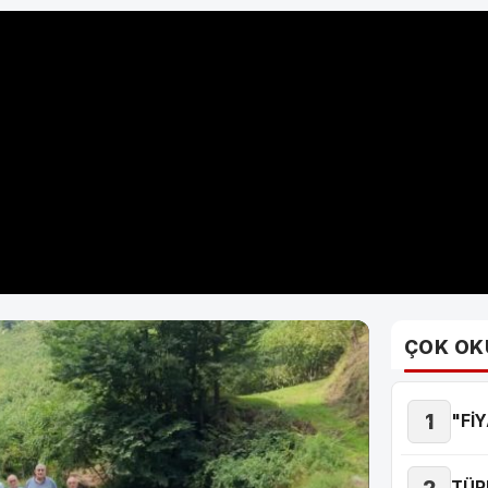
ÇOK OK
1
"Fİ
2
TÜR