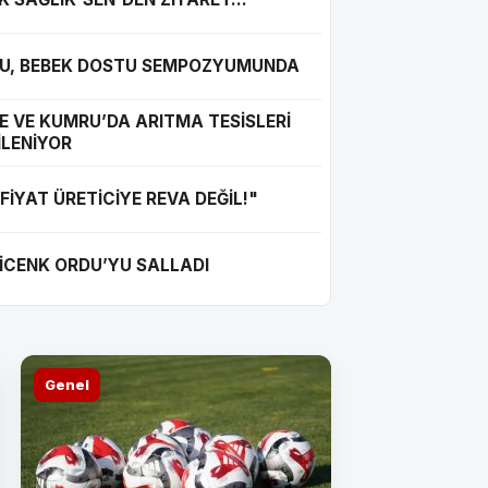
U, BEBEK DOSTU SEMPOZYUMUNDA
E VE KUMRU’DA ARITMA TESİSLERİ
İLENİYOR
YAPILA
FİYAT ÜRETİCİYE REVA DEĞİL!"
...
DOLUY
İCENK ORDU’YU SALLADI
Genel