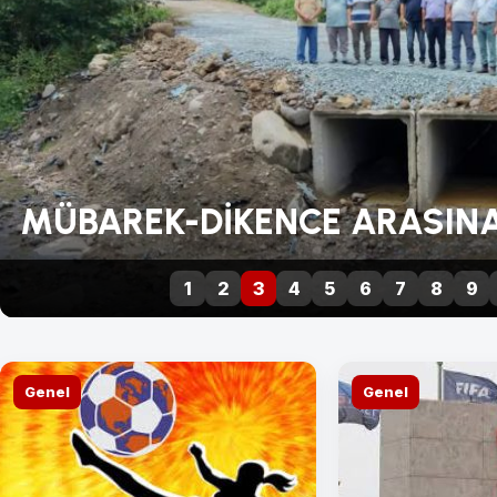
ASINA GÜVEN GELDİ
1
2
3
4
5
6
7
8
9
Genel
Genel