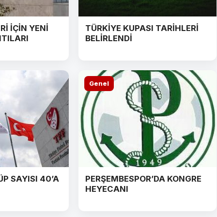
İ İÇİN YENİ
TÜRKİYE KUPASI TARİHLERİ
TILARI
BELİRLENDİ
Genel
P SAYISI 40’A
PERŞEMBESPOR’DA KONGRE
HEYECANI