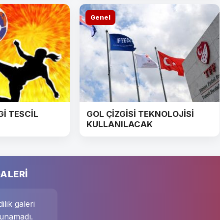
Genel
Gİ TESCİL
GOL ÇİZGİSİ TEKNOLOJİSİ
KULLANILACAK
ALERİ
ilik galeri
unamadı.