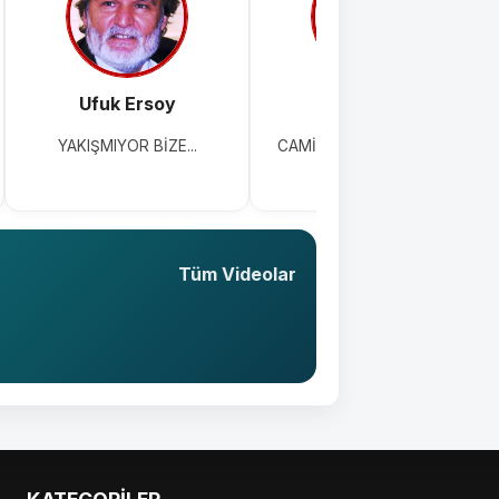
Ufuk Ersoy
Erol Karaer
YAKIŞMIYOR BİZE...
CAMİ AVLULARI OTOPARK
OLDU!!!
Tüm Videolar