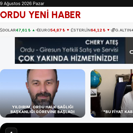
9 Ağustos 2026 Pazar
ORDU YENİ HABER
DOLAR
47,61 ₺
EURO
54,87 ₺
STERLİN
64,12 ₺
G.ALTIN
▲
▼
▼
YILDIRIM, ORDU HALK SAĞLIĞI
BAŞKANLIĞI GÖREVİNE BAŞLADI
"BU FİYAT KAB