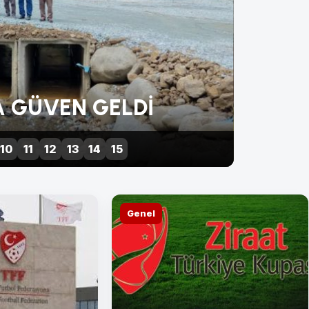
 GÜVEN GELDİ
TÜRK 
10
11
12
13
14
15
Genel