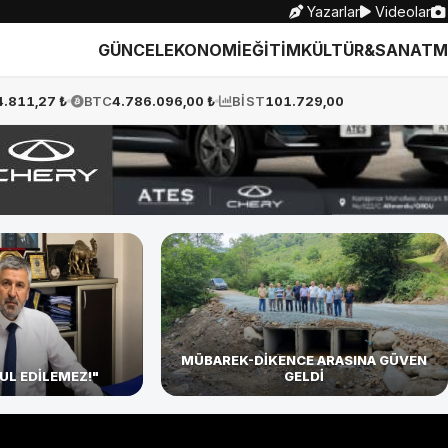
Yazarlar
Videolar
GÜNCEL
EKONOMİ
EĞİTİM
KÜLTÜR&SANAT
M
4.811,27 ₺
BTC
4.786.096,00 ₺
BİST
101.729,00
MÜBAREK-DİKENCE ARASINA GÜVEN
UL EDİLEMEZ!"
GELDİ