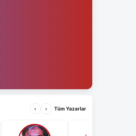
‹
›
Tüm Yazarlar