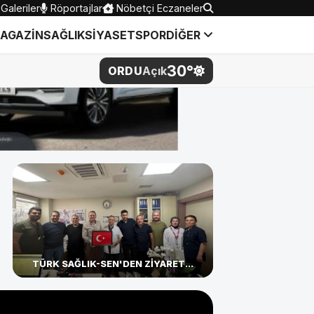
Galeriler
Röportajlar
Nöbetçi Eczaneler
AGAZİN
SAĞLIK
SİYASET
SPOR
DİĞER
30°
ORDU
Açık
TÜRK SAĞLIK-SEN'DEN ZİYARET...