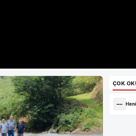
ÇOK OK
—
Henü