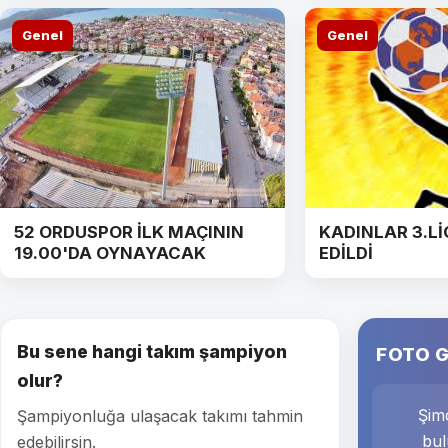
Genel
Genel
52 ORDUSPOR İLK MAÇININ
KADINLAR 3.Lİ
19.00'DA OYNAYACAK
EDİLDİ
Bu sene hangi takım şampiyon
FOTO G
olur?
Şimd
Şampiyonluğa ulaşacak takımı tahmin
bul
edebilirsin.