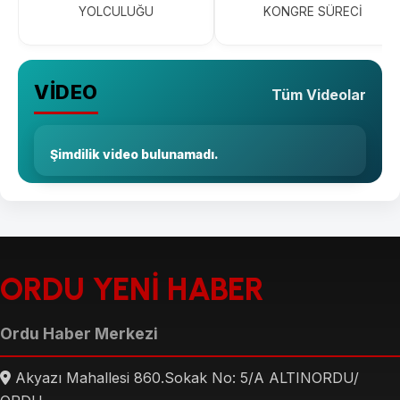
YOLCULUĞU
KONGRE SÜRECİ
VİDEO
Tüm Videolar
Şimdilik video bulunamadı.
ORDU YENİ HABER
Ordu Haber Merkezi
Akyazı Mahallesi 860.Sokak No: 5/A ALTINORDU/