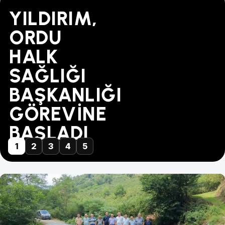
YILDIRIM,
"BU
MÜBAREK-
TÜRK
YAPILANDIRMADA
ORDU
FİYAT
DİKENCE
SAĞLIK-
SÜRE
HALK
KABUL
ARASINA
SEN'DEN
31
SAĞLIĞI
EDİLEMEZ!"
GÜVEN
ZİYARET...
AĞUSTOS'TA
BAŞKANLIĞI
GELDİ
DOLUYOR
GÖREVİNE
BAŞLADI
1
2
3
4
5