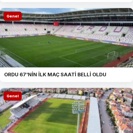
Genel
ORDU 67'NİN İLK MAÇ SAATİ BELLİ OLDU
Genel