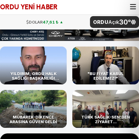
ORDU YENİ HABER
30°
ORDU
Açık
DOLAR
47,61 ₺
▲
EURO
54,87 ₺
▼
STERLİN
64,12 ₺
▼
G.ALTIN
4.811,27 ₺
BTC
4.786.096,00 ₺
YILDIRIM, ORDU HALK
"BU FİYAT KABUL
SAĞLIĞI BAŞKANLIĞI
EDİLEMEZ!"
GÖREVİNE BAŞLADI
BİST
101.729,00
DOLAR
47,61 ₺
▲
MÜBAREK-DİKENCE
TÜRK SAĞLIK-SEN'DEN
ARASINA GÜVEN GELDİ
ZİYARET...