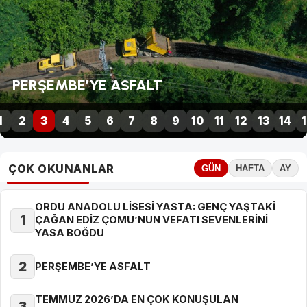
VALİ EROL: “HUZUR İÇİN SA
1
2
3
4
5
6
7
8
9
10
11
12
13
14
1
ÇOK OKUNANLAR
GÜN
HAFTA
AY
ORDU ANADOLU LİSESİ YASTA: GENÇ YAŞTAKİ
1
ÇAĞAN EDİZ ÇOMU’NUN VEFATI SEVENLERİNİ
YASA BOĞDU
2
PERŞEMBE’YE ASFALT
TEMMUZ 2026’DA EN ÇOK KONUŞULAN
3