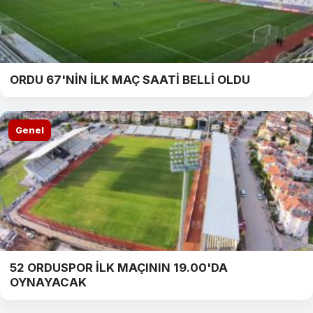
ORDU 67'NİN İLK MAÇ SAATİ BELLİ OLDU
Genel
52 ORDUSPOR İLK MAÇININ 19.00'DA
OYNAYACAK