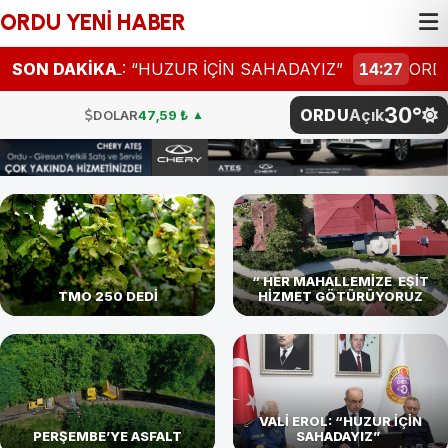
ORDU YENİ HABER
İ EROL: “HUZUR İÇİN SAHADAYIZ”
SON DAKİKA
14:27
ORDU’DA SİR
30°
ORDU
Açık
DOLAR
47,59 ₺
▲
EURO
54,93 ₺
▲
STERLİN
64,17 ₺
▼
G.ALTIN
4.811,27 ₺
BTC
4.786.096,00 ₺
“ HER MAHALLEMİZE EŞİT
TMO 250 DEDİ
HİZMET GÖTÜRÜYORUZ
BİST
101.729,00
DOLAR
47,59 ₺
▲
VALİ EROL: “HUZUR İÇİN
PERŞEMBE’YE ASFALT
SAHADAYIZ”