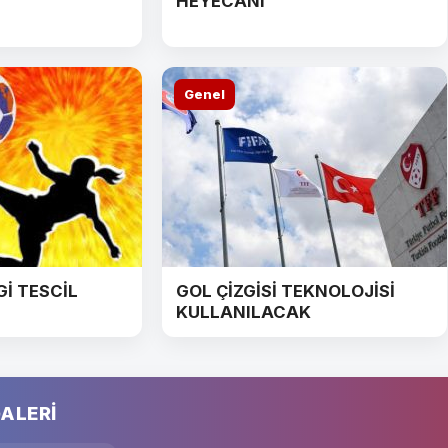
HEYECANI
Genel
Gİ TESCİL
GOL ÇİZGİSİ TEKNOLOJİSİ
KULLANILACAK
ALERİ