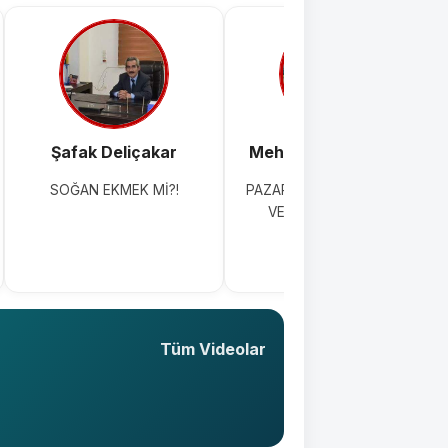
Şafak Deliçakar
Mehmet Topkaraoğlu
SOĞAN EKMEK Mİ?!
PAZAR GÜNÜ TIRAŞ ÇİLESİ
VE ÇÖZÜM ÖNERİSİ
Tüm Videolar