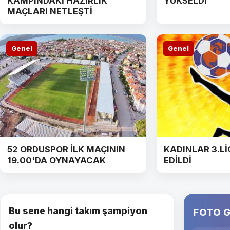
KAMPINDAKİ HAZIRLIK
YÜKSELDİ
MAÇLARI NETLEŞTİ
Genel
Genel
52 ORDUSPOR İLK MAÇININ
KADINLAR 3.Lİ
19.00'DA OYNAYACAK
EDİLDİ
Bu sene hangi takım şampiyon
FOTO G
olur?