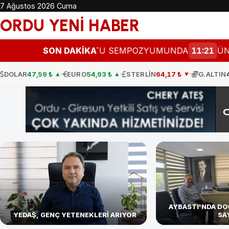
7 Ağustos 2026 Cuma
ORDU YENİ HABER
BEBEK DOSTU SEMPOZYUMUNDA
SON DAKİKA
11:21
ÜNYE VE KUMR
DOLAR
47,59 ₺
EURO
54,93 ₺
STERLİN
64,17 ₺
G.ALTIN
▲
▲
▼
AYBASTI'NDA DOĞ
YEDAŞ, GENÇ YETENEKLERİ ARIYOR
SA