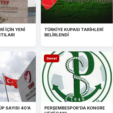
İ İÇİN YENİ
TÜRKİYE KUPASI TARİHLERİ
TILARI
BELİRLENDİ
Genel
P SAYISI 40’A
PERŞEMBESPOR’DA KONGRE