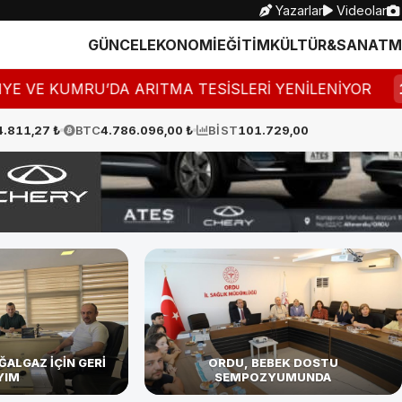
Yazarlar
Videolar
GÜNCEL
EKONOMİ
EĞİTİM
KÜLTÜR&SANAT
M
U’DA ARITMA TESİSLERİ YENİLENİYOR
11:20
"BU Fİ
4.811,27 ₺
BTC
4.786.096,00 ₺
BİST
101.729,00
ALGAZ İÇİN GERİ
ORDU, BEBEK DOSTU
YIM
SEMPOZYUMUNDA