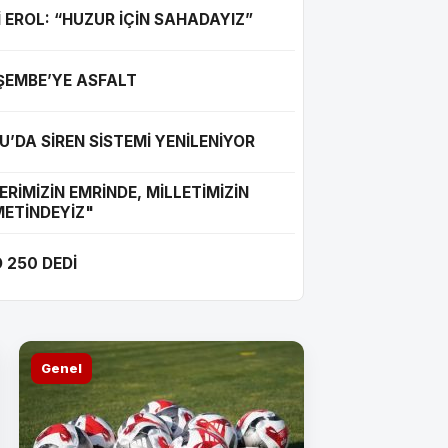
İ EROL: “HUZUR İÇİN SAHADAYIZ”
ŞEMBE’YE ASFALT
İ
U’DA SİREN SİSTEMİ YENİLENİYOR
"BU FİYAT ÜRETİ
ERİMİZİN EMRİNDE, MİLLETİMİZİN
METİNDEYİZ"
 250 DEDİ
Genel