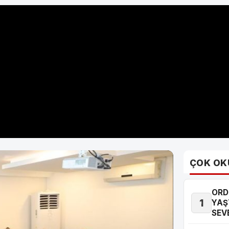
ÇOK OK
ORD
1
YAŞ
SEV