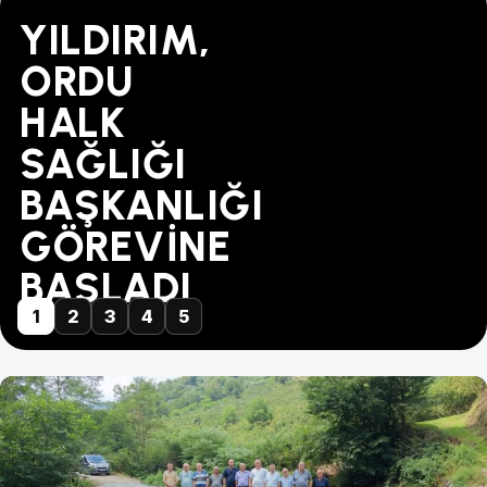
YILDIRIM,
"BU
MÜBAREK-
TÜRK
YAPILANDIRMADA
ORDU
FİYAT
DİKENCE
SAĞLIK-
SÜRE
HALK
KABUL
ARASINA
SEN'DEN
31
SAĞLIĞI
EDİLEMEZ!"
GÜVEN
ZİYARET...
AĞUSTOS'TA
BAŞKANLIĞI
GELDİ
DOLUYOR
GÖREVİNE
BAŞLADI
1
2
3
4
5