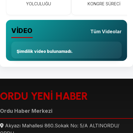
YOLCULUĞU
KONGRE SÜRECİ
VİDEO
Tüm Videolar
Şimdilik video bulunamadı.
ORDU YENİ HABER
Ordu Haber Merkezi
Akyazı Mahallesi 860.Sokak No: 5/A ALTINORDU/