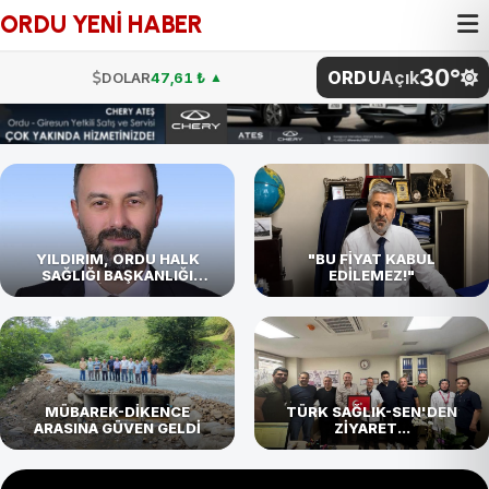
ORDU YENİ HABER
30°
ORDU
Açık
DOLAR
47,61 ₺
▲
EURO
54,87 ₺
▼
STERLİN
64,12 ₺
▼
G.ALTIN
4.811,27 ₺
BTC
4.786.096,00 ₺
YILDIRIM, ORDU HALK
"BU FİYAT KABUL
SAĞLIĞI BAŞKANLIĞI
EDİLEMEZ!"
GÖREVİNE BAŞLADI
BİST
101.729,00
DOLAR
47,61 ₺
▲
MÜBAREK-DİKENCE
TÜRK SAĞLIK-SEN'DEN
ARASINA GÜVEN GELDİ
ZİYARET...