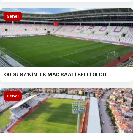
Genel
ORDU 67'NİN İLK MAÇ SAATİ BELLİ OLDU
Genel