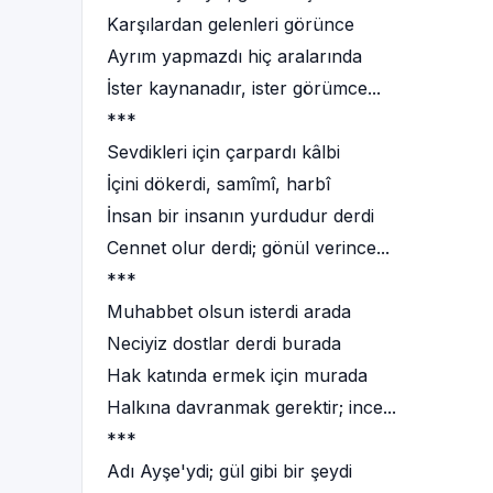
Karşılardan gelenleri görünce
Ayrım yapmazdı hiç aralarında
İster kaynanadır, ister görümce...
***
Sevdikleri için çarpardı kâlbi
İçini dökerdi, samîmî, harbî
İnsan bir insanın yurdudur derdi
Cennet olur derdi; gönül verince...
***
Muhabbet olsun isterdi arada
Neciyiz dostlar derdi burada
Hak katında ermek için murada
Halkına davranmak gerektir; ince...
***
Adı Ayşe'ydi; gül gibi bir şeydi