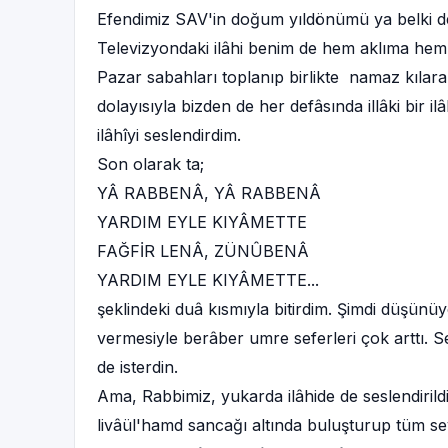
Efendimiz SAV'in doğum yıldönümü ya belki de 
Televizyondaki ilâhi benim de hem aklıma hem d
Pazar sabahları toplanıp birlikte namaz kılara
dolayısıyla bizden de her defâsında illâki bir i
ilâhîyi seslendirdim.
Son olarak ta;
YÂ RABBENÂ, YÂ RABBENÂ
YARDIM EYLE KIYÂMETTE
FAĞFİR LENÂ, ZÜNÛBENÂ
YARDIM EYLE KIYÂMETTE...
şeklindeki duâ kısmıyla bitirdim. Şimdi düşünüy
vermesiyle berâber umre seferleri çok arttı. S
de isterdin.
Ama, Rabbimiz, yukarda ilâhide de seslendirildi
livâül'hamd sancağı altında buluşturup tüm sev