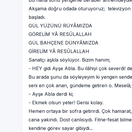
Bu hafta sonu yengenle berâber annemdeydik.
Akşama doğru odada oturuyoruz; televizyon aç
başladı.
GÜL YÜZÜNÜ RÜYÂMIZDA
GÖRELİM YÂ RESÛLALLAH
GÜL BAHÇENE DÜNYÂMIZDA
GİRELİM YÂ RESÛLALLAH
Sanatçı aşkla söylüyor. Bizim hanım;
- HEY gidi Ayşe Abla. Bu ilâhiyi çok severdi! de
Bu arada şunu da söyleyeyim ki yengen senden 
seni en çok anan, gündeme getiren o. Meselâ;
- Ayşe Abla derdi ki;
- Ekmek olsun yeter! Gerisi kolay.
Hemen ortaya bir sofra getirirdi. Çok hamarat
cana yakındı. Dost canlısıydı. Fitne-fesat bil
kendine görev sayar gibiydi...