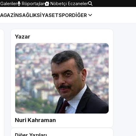
Galeriler
Röportajlar
Nöbetçi Eczaneler
AGAZİN
SAĞLIK
SİYASET
SPOR
DİĞER
Yazar
Nuri Kahraman
Diğer Yazıları