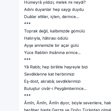
Hümeyrâ yıldızı; melek mi neydi?
Adını duyanlar hep saygı duydu
Duâlar ettiler, içten, derince...
***
Toprak değil, kalbimizde gömülü
Hatırıyla, hâtırası ödülü
Ayşe annemizle bir açar gülü
Yüce Rabbin ihsânına erince...
***
Yâ Rabb; hep birlikte haşreyle bizi
Sevdiklerine kat herbirimizi
Eş-dost, akrabâ; sevdiklerimizi
Buluştur civâr-ı Peygâmberince...
***
Âmîn, Âmîn, Âmîn diyor, böyle sevenlere, hakîk
berâber başta Gazze ve Doğu Türkistan olma