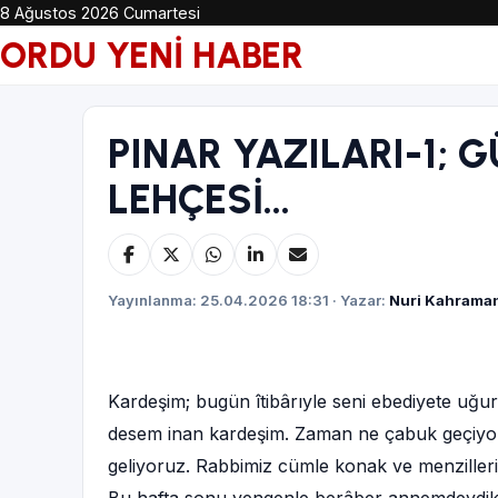
8 Ağustos 2026 Cumartesi
ORDU YENİ HABER
PINAR YAZILARI-1; 
LEHÇESİ...
Yayınlanma: 25.04.2026 18:31 · Yazar:
Nuri Kahrama
Kardeşim; bugün îtibârıyle seni ebediyete uğu
desem inan kardeşim. Zaman ne çabuk geçiyor.
geliyoruz. Rabbimiz cümle konak ve menzillerimiz