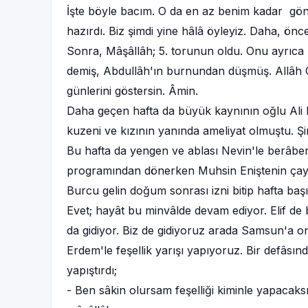
İşte böyle bacım. O da en az benim kadar gön
hazırdı. Biz şimdi yine hâlâ öyleyiz. Daha, önc
Sonra, Mâşâllâh; 5. torunun oldu. Onu ayrıca z
demiş, Abdullâh'ın burnundan düşmüş. Allâh CC
günlerini göstersin. Âmin.
Daha geçen hafta da büyük kaynının oğlu Ali 
kuzeni ve kızının yanında ameliyat olmuştu. Ş
Bu hafta da yengen ve ablası Nevin'le berâber 
programından dönerken Muhsin Eniştenin çayın
Burcu gelin doğum sonrası izni bitip hafta ba
Evet; hayât bu minvâlde devam ediyor. Elif de 
da gidiyor. Biz de gidiyoruz arada Samsun'a on
Erdem'le feşellik yarışı yapıyoruz. Bir defâsın
yapıştırdı;
- Ben sâkin olursam feşelliği kiminle yapacak