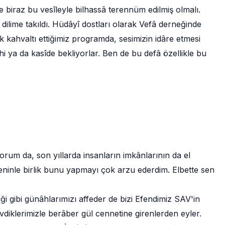
biraz bu vesîleyle bilhassâ terennüm edilmiş olmalı.
ilime takıldı. Hüdâyî dostları olarak Vefâ derneğinde
k kahvaltı ettiğimiz programda, sesimizin idâre etmesi
lâhi ya da kasîde bekliyorlar. Ben de bu defâ özellikle bu
orum da, son yıllarda insanların imkânlarının da el
eninle birlik bunu yapmayı çok arzu ederdim. Elbette sen
ği gibi günâhlarımızı affeder de bizi Efendimiz SAV'in
diklerimizle berâber gül cennetine girenlerden eyler.