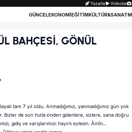
Yazarlar
Videolar
GÜNCEL
EKONOMİ
EĞİTİM
KÜLTÜR&SANAT
M
GÜL BAHÇESİ, GÖNÜL
n
rlayalı tam 7 yıl oldu. Anmadığımız, yanmadığımız gün yok
 Bizler de son hızla önden gidenlere, sizlere, sana doğru
i, gidiş ve varışlarımızı hayırlı eylesin. Âmîn...