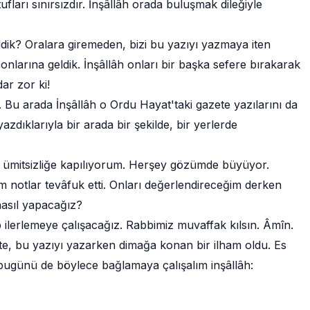
ufları sınırsızdır. İnşâllâh orada buluşmak dileğiyle
ik? Oralara giremeden, bizi bu yazıyı yazmaya iten
onlarına geldik. İnşâllâh onları bir başka sefere bırakarak
ar zor ki!
 Bu arada İnşâllâh o Ordu Hayat'taki gazete yazılarını da
yazdıklarıyla bir arada bir şekilde, bir yerlerde
p ümitsizliğe kapılıyorum. Herşey gözümde büyüyor.
üm notlar tevâfuk etti. Onları değerlendireceğim derken
nasıl yapacağız?
ıp ilerlemeye çalışacağız. Rabbimiz muvaffak kılsın. Âmîn.
öte, bu yazıyı yazarken dimağa konan bir ilham oldu. Es
bugünü de böylece bağlamaya çalışalım inşâllâh: