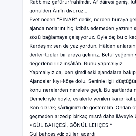
Rabbimiz gafûrur'rahîmdir. Af dâiresi geniş, lüt
gönülden Âmîn diyoruz...
Evet neden "PINAR" dedik, nerden buraya geld
ajanda notlarını hiç iktibâs edemeden yazının s
sözü bağlamaya çalışıyoruz. Öyle de; bu o kad
Kardeşim; sen de yazıyordun. Hâlden anlarsın.
derler-toplar bir araya getiririz. Betül yeğenin 
değerlendiririz inşâllâh. Bunu yapmalıyız.
Yapmalıyız da, ben şimdi eski ajandalara bakı
Ajandalar kıyı-köşe dolu. Seninle ilgili düştüğ
konu nerelerden nerelere geçti. Bu şartlarda 
Demek; işte böyle, eskilerle yenileri karıp-kat
Son olarak; şâirliğimizi de gösterelim. Ondan 
geçmeden arzedip birkaç mısrâ daha ilâveyle 
*GÜL BAHÇESİ, GÖNÜL LEHÇESİ*
Gül bahçesiydi; gülleri açardı