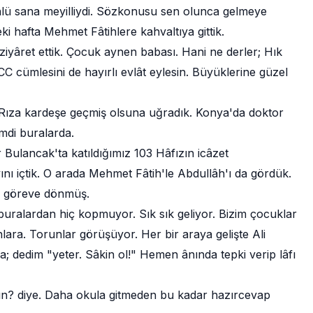
lü sana meyilliydi. Sözkonusu sen olunca gelmeye
eki hafta Mehmet Fâtihlere kahvaltıya gittik.
iyâret ettik. Çocuk aynen babası. Hani ne derler; Hık
 cümlesini de hayırlı evlât eylesin. Büyüklerine güzel
Rıza kardeşe geçmiş olsuna uğradık. Konya'da doktor
imdi buralarda.
Bulancak'ta katıldığımız 103 Hâfızın icâzet
ı içtik. O arada Mehmet Fâtih'le Abdullâh'ı da gördük.
şı göreve dönmüş.
buralardan hiç kopmuyor. Sık sık geliyor. Bizim çocuklar
lara. Torunlar görüşüyor. Her bir araya gelişte Ali
da; dedim "yeter. Sâkin ol!" Hemen ânında tepki verip lâfı
sın? diye. Daha okula gitmeden bu kadar hazırcevap