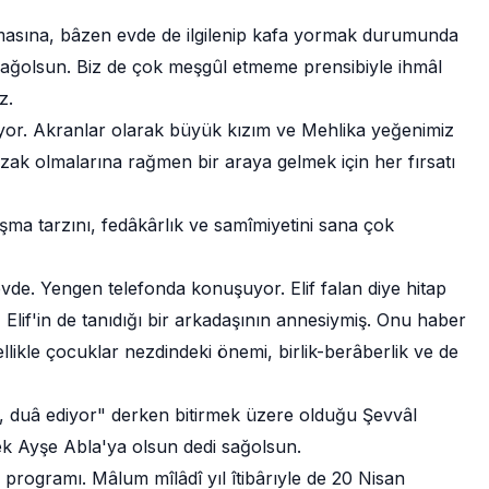
 olmasına, bâzen evde de ilgilenip kafa yormak durumunda
sağolsun. Biz de çok meşgûl etmeme prensibiyle ihmâl
uz.
eviyor. Akranlar olarak büyük kızım ve Mehlika yeğenimiz
zak olmalarına rağmen bir araya gelmek için her fırsatı
şma tarzını, fedâkârlık ve samîmiyetini sana çok
vde. Yengen telefonda konuşuyor. Elif falan diye hitap
 Elif'in de tanıdığı bir arkadaşının annesiymiş. Onu haber
ellikle çocuklar nezdindeki önemi, birlik-berâberlik ve de
, duâ ediyor" derken bitirmek üzere olduğu Şevvâl
k Ayşe Abla'ya olsun dedi sağolsun.
hi programı. Mâlum mîlâdî yıl îtibârıyle de 20 Nisan