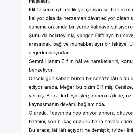
mâşâllâh.
Elif te senin gibi dedik ya; çalışan bir hanım
kalıyor olsa da herzaman dâvet ediyor zâten 
etmeme arasında bir yerde kalmaya çalışıyor
Şunu da belirteyimki; yengen Elif'i ayrı bir s
arasındaki bağ ve muhabbet ayrı bir hikâye. U
değerlendiriyorlar.
Semrâ Hanım Elif'in hâl ve hareketlerini, konu
benzetiyor.
Önceki gün sabah burda bir cenâze lâfı oldu e
ediyor arada. Meğer bu bizim Elif'miş. Cenâze,
vermiş. Biraz dertleşmişler; annenin âilede, öz
kaynaşmanın devâmı bağlamında.
O arada, "dayın da hep anıyor anneni, okuyor
hatmini, son birkaç cüzünü bana havâle edere
Bu arada; lâf lâfı açıyor; ne demiştik; tv'de ilâ