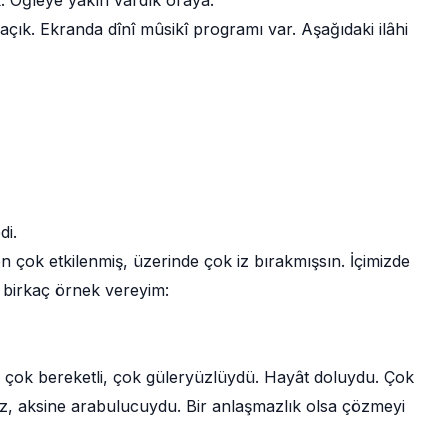
 Öğleye yakın vardık oraya.
ık. Ekranda dînî mûsikî programı var. Aşağıdaki ilâhi
di.
çok etkilenmiş, üzerinde çok iz bırakmışsın. İçimizde
 birkaç örnek vereyim:
, çok bereketli, çok güleryüzlüydü. Hayât doluydu. Çok
mez, aksine arabulucuydu. Bir anlaşmazlık olsa çözmeyi