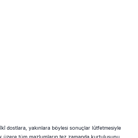
î dostlara, yakınlara böylesi sonuçlar lûtfetmesiyle
k üzere tüm mazlumların tez zamanda kurtuluşunu