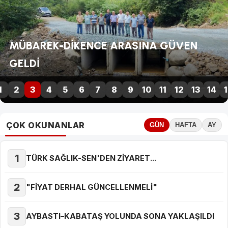
 ARASINA GÜVEN
TÜRK SAĞLIK-SEN'D
1
2
3
4
5
6
7
8
9
10
11
12
13
14
1
ÇOK OKUNANLAR
GÜN
HAFTA
AY
1
TÜRK SAĞLIK-SEN'DEN ZİYARET...
2
"FİYAT DERHAL GÜNCELLENMELİ"
3
AYBASTI–KABATAŞ YOLUNDA SONA YAKLAŞILDI