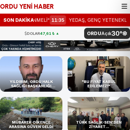
ORDU YENİ HABER
ELLENMELİ"
SON DAKİKA
11:35
YEDAŞ, GENÇ YETENEKLERİ ARIYO
30°
ORDU
Açık
DOLAR
47,61 ₺
▲
EURO
54,87 ₺
▼
STERLİN
64,12 ₺
▼
G.ALTIN
4.811,27 ₺
BTC
4.786.096,00 ₺
YILDIRIM, ORDU HALK
"BU FİYAT KABUL
SAĞLIĞI BAŞKANLIĞI
EDİLEMEZ!"
GÖREVİNE BAŞLADI
BİST
101.729,00
DOLAR
47,61 ₺
▲
MÜBAREK-DİKENCE
TÜRK SAĞLIK-SEN'DEN
ARASINA GÜVEN GELDİ
ZİYARET...