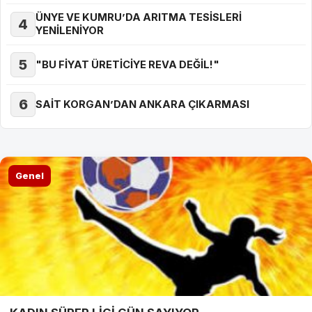
ÜNYE VE KUMRU’DA ARITMA TESİSLERİ
4
YENİLENİYOR
5
"BU FİYAT ÜRETİCİYE REVA DEĞİL!"
6
SAİT KORGAN’DAN ANKARA ÇIKARMASI
Genel