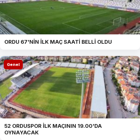
ORDU 67'NİN İLK MAÇ SAATİ BELLİ OLDU
Genel
52 ORDUSPOR İLK MAÇININ 19.00'DA
OYNAYACAK