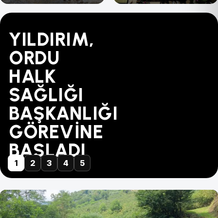
YILDIRIM,
"BU
MÜBAREK-
TÜRK
YAPILANDIRMADA
ORDU
FİYAT
DİKENCE
SAĞLIK-
SÜRE
HALK
KABUL
ARASINA
SEN'DEN
31
SAĞLIĞI
EDİLEMEZ!"
GÜVEN
ZİYARET...
AĞUSTOS'TA
BAŞKANLIĞI
GELDİ
DOLUYOR
GÖREVİNE
BAŞLADI
1
2
3
4
5