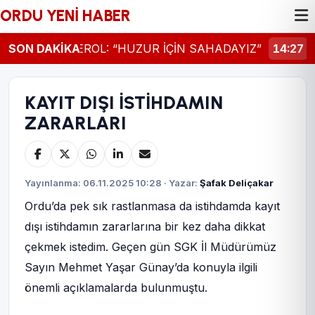
ORDU YENİ HABER
14:30
SON DAKİKA
VALİ EROL: “HUZUR İÇİN SAHADAYIZ”
14:27
OR
KAYIT DIŞI İSTİHDAMIN
ZARARLARI
Yayınlanma: 06.11.2025 10:28 · Yazar:
Şafak Deliçakar
Ordu’da pek sık rastlanmasa da istihdamda kayıt
dışı istihdamın zararlarına bir kez daha dikkat
çekmek istedim. Geçen gün SGK İl Müdürümüz
Sayın Mehmet Yaşar Günay’da konuyla ilgili
önemli açıklamalarda bulunmuştu.