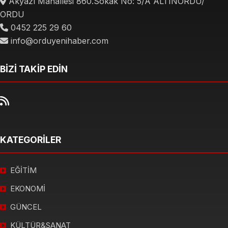
Akyazı Mahallesi 860.Sokak No: 5/A ALTINORDU/
ORDU
0452 225 29 60
info@orduyenihaber.com
BİZİ TAKİP EDİN
KATEGORİLER
EĞİTİM
EKONOMİ
GÜNCEL
KÜLTÜR&SANAT