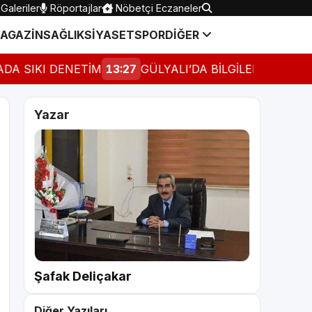
Galeriler
Röportajlar
Nöbetçi Eczaneler
AGAZİN
SAĞLIK
SİYASET
SPOR
DİĞER
 SIKI DENETİM
13:27
GÜLYALI’DA BİLGİLENDİRME BUL
Yazar
Şafak Deliçakar
Diğer Yazıları