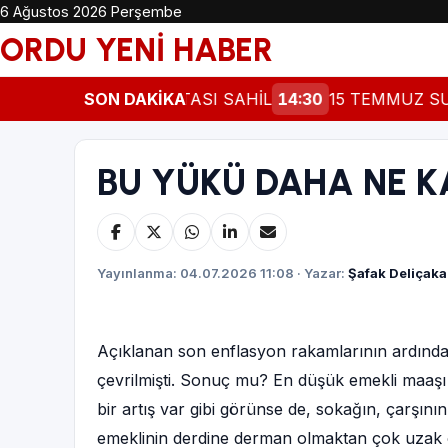
6 Ağustos 2026 Perşembe
ORDU YENİ HABER
RDU'DA GÖÇÜN ROTASI SAHİL
SON DAKİKA
14:30
15 TEMMUZ SUİKA
BU YÜKÜ DAHA NE K
Yayınlanma: 04.07.2026 11:08 · Yazar:
Şafak Deliçaka
Açıklanan son enflasyon rakamlarının ardında
çevrilmişti. Sonuç mu? En düşük emekli maaşı 2
bir artış var gibi görünse de, sokağın, çarşı
emeklinin derdine derman olmaktan çok uzak o