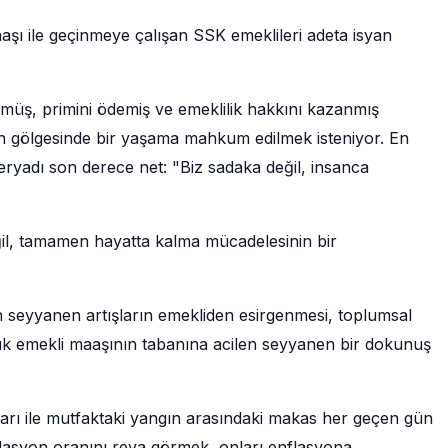
şı ile geçinmeye çalışan SSK emeklileri adeta isyan
ökmüş, primini ödemiş ve emeklilik hakkını kazanmış
ın gölgesinde bir yaşama mahkum edilmek isteniyor. En
eryadı son derece net: "Biz sadaka değil, insanca
eğil, tamamen hayatta kalma mücadelesinin bir
seyyanen artışların emekliden esirgenmesi, toplumsal
ük emekli maaşının tabanına acilen seyyanen bir dokunuş
arı ile mutfaktaki yangın arasındaki makas her geçen gün
flasyon oranını reva görmek, onları enflasyona