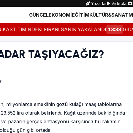
Yazarlar
Videolar
GÜNCEL
EKONOMİ
EĞİTİM
KÜLTÜR&SANAT
M
ST TİMİNDEKİ FİRARİ SANIK YAKALANDI
13:33
GIDADA
ADAR TAŞIYACAĞIZ?
r
n, milyonlarca emeklinin gözü kulağı maaş tablolarına
3.552 lira olarak belirlendi. Kağıt üzerinde bakıldığında
nın ve pazarın gerçek enflasyonu karşısında bu rakamın
lduğu gün gibi ortada.