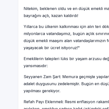
Nitekim, beklenen oldu ve en düşük emekli maa
bayrağını açtı, kazan kaldırdı!
Yıllarca bu ülkenin kalkınması için alın teri d
milyonlarca vatandaşımız, bugün açlık sınırın
düşük emekli maaşını alan vatandaşlarımızın f
yaşayacak bir ücret istiyoruz!"
Emeklilerin talepleri lüks bir yaşam arzusu d
yansımasıdır:
Seyyanen Zam Şart: Memura geçmişte yapılan 
adalet duygusunu zedelemiştir. Bugün en düş
yapılması gerekiyor.
Refah Payı Eklenmeli: Resmi enflasyon rakaml
açılırken, emekliye sadece kağıt üstündeki en