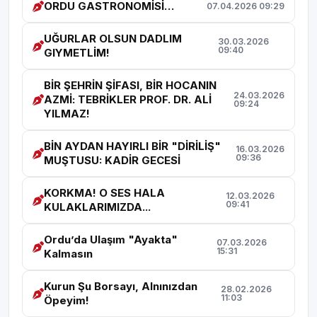
ORDU GASTRONOMİSİ…
07.04.2026 09:29
UĞURLAR OLSUN DADLIM
30.03.2026
09:40
GIYMETLİM!
BİR ŞEHRİN ŞİFASI, BİR HOCANIN
24.03.2026
AZMİ: TEBRİKLER PROF. DR. ALİ
09:24
YILMAZ!
BİN AYDAN HAYIRLI BİR "DİRİLİŞ"
16.03.2026
09:36
MUŞTUSU: KADİR GECESİ
KORKMA! O SES HALA
12.03.2026
09:41
KULAKLARIMIZDA...
Ordu’da Ulaşım "Ayakta"
07.03.2026
15:31
Kalmasın
Kurun Şu Borsayı, Alnınızdan
28.02.2026
11:03
Öpeyim!