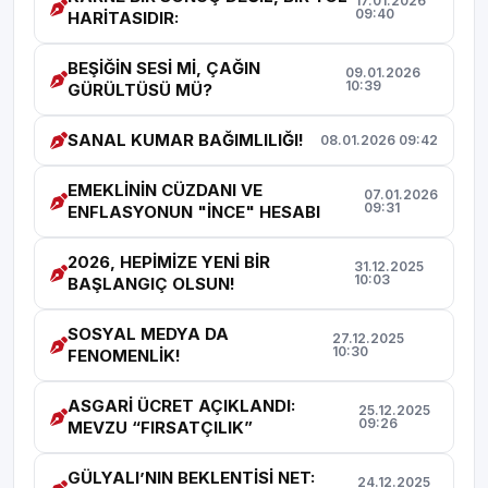
17.01.2026
09:40
HARİTASIDIR:
BEŞİĞİN SESİ Mİ, ÇAĞIN
09.01.2026
10:39
GÜRÜLTÜSÜ MÜ?
SANAL KUMAR BAĞIMLILIĞI!
08.01.2026 09:42
EMEKLİNİN CÜZDANI VE
07.01.2026
09:31
ENFLASYONUN "İNCE" HESABI
2026, HEPİMİZE YENİ BİR
31.12.2025
10:03
BAŞLANGIÇ OLSUN!
SOSYAL MEDYA DA
27.12.2025
10:30
FENOMENLİK!
ASGARİ ÜCRET AÇIKLANDI:
25.12.2025
09:26
MEVZU “FIRSATÇILIK”
GÜLYALI’NIN BEKLENTİSİ NET:
24.12.2025