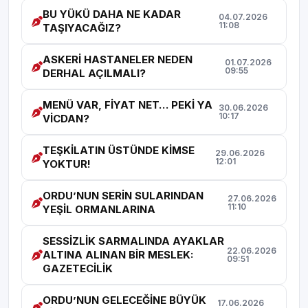
BU YÜKÜ DAHA NE KADAR
04.07.2026
11:08
TAŞIYACAĞIZ?
ASKERİ HASTANELER NEDEN
01.07.2026
09:55
DERHAL AÇILMALI?
MENÜ VAR, FİYAT NET… PEKİ YA
30.06.2026
10:17
VİCDAN?
TEŞKİLATIN ÜSTÜNDE KİMSE
29.06.2026
12:01
YOKTUR!
ORDU’NUN SERİN SULARINDAN
27.06.2026
11:10
YEŞİL ORMANLARINA
SESSİZLİK SARMALINDA AYAKLAR
22.06.2026
ALTINA ALINAN BİR MESLEK:
09:51
GAZETECİLİK
ORDU’NUN GELECEĞİNE BÜYÜK
17.06.2026