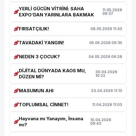
YERLİ GÜCÜN VİTRİNİ: SAHA
11.05.2026
09:37
EXPO’DAN YARINLARA BAKMAK
FIRSATÇILIK!
08.05.2026 11:43
TAVADAKİ YANGIN!
05.05.2026 09:35
NEDEN 3 ÇOCUK?
04.05.2026 09:28
DİJİTAL DÜNYADA KAOS MU,
30.04.2026
10:22
DÜZEN Mİ?
MASUMUN AHI
23.04.2026 11:13
TOPLUMSAL CİNNET!
11.04.2026 11:03
Hayvana mı Yanayım, İnsana
10.04.2026
09:43
mı?