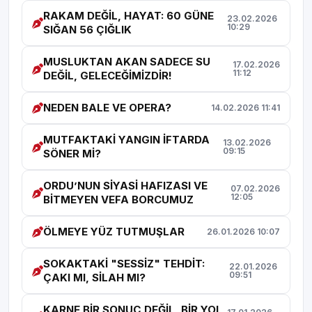
RAKAM DEĞİL, HAYAT: 60 GÜNE
23.02.2026
10:29
SIĞAN 56 ÇIĞLIK
MUSLUKTAN AKAN SADECE SU
17.02.2026
11:12
DEĞİL, GELECEĞİMİZDİR!
NEDEN BALE VE OPERA?
14.02.2026 11:41
MUTFAKTAKİ YANGIN İFTARDA
13.02.2026
09:15
SÖNER Mİ?
ORDU’NUN SİYASİ HAFIZASI VE
07.02.2026
12:05
BİTMEYEN VEFA BORCUMUZ
ÖLMEYE YÜZ TUTMUŞLAR
26.01.2026 10:07
SOKAKTAKİ "SESSİZ" TEHDİT:
22.01.2026
09:51
ÇAKI MI, SİLAH MI?
KARNE BİR SONUÇ DEĞİL, BİR YOL