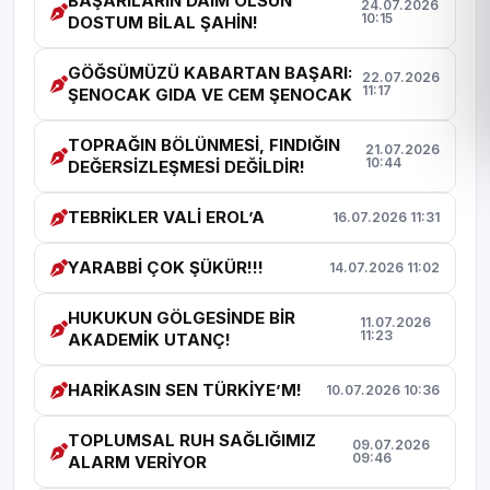
BAŞARILARIN DAİM OLSUN
24.07.2026
10:15
DOSTUM BİLAL ŞAHİN!
GÖĞSÜMÜZÜ KABARTAN BAŞARI:
22.07.2026
11:17
ŞENOCAK GIDA VE CEM ŞENOCAK
TOPRAĞIN BÖLÜNMESİ, FINDIĞIN
21.07.2026
10:44
DEĞERSİZLEŞMESİ DEĞİLDİR!
TEBRİKLER VALİ EROL’A
16.07.2026 11:31
YARABBİ ÇOK ŞÜKÜR!!!
14.07.2026 11:02
HUKUKUN GÖLGESİNDE BİR
11.07.2026
11:23
AKADEMİK UTANÇ!
HARİKASIN SEN TÜRKİYE’M!
10.07.2026 10:36
TOPLUMSAL RUH SAĞLIĞIMIZ
09.07.2026
09:46
ALARM VERİYOR