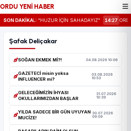
ORDU YENİ HABER
VALİ EROL: “HUZUR İÇİN SAHADAYIZ”
SON DAKİKA
14:27
ORDU’DA
Şafak Deliçakar
SOĞAN EKMEK Mİ?!
04.08.2026 10:06
GAZETECİ misin yoksa
03.08.2026
10:53
INFLUENCER mi?
GELECEĞİMİZİN İHYASI
31.07.2026
10:39
OKULLARIMIZDAN BAŞLAR
YILDA SADECE BİR GÜN UYUYAN
30.07.2026
09:09
MUCİZE!