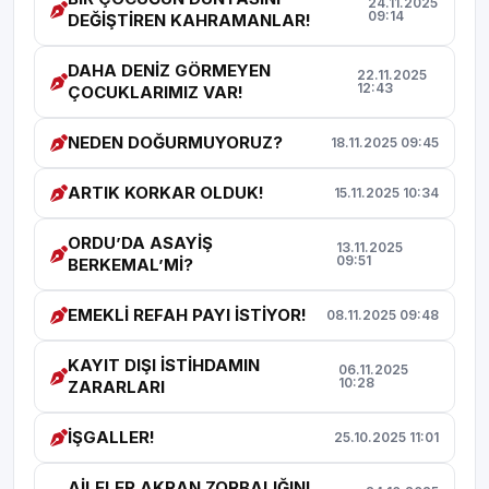
24.11.2025
09:14
DEĞİŞTİREN KAHRAMANLAR!
DAHA DENİZ GÖRMEYEN
22.11.2025
12:43
ÇOCUKLARIMIZ VAR!
NEDEN DOĞURMUYORUZ?
18.11.2025 09:45
ARTIK KORKAR OLDUK!
15.11.2025 10:34
ORDU’DA ASAYİŞ
13.11.2025
09:51
BERKEMAL’Mİ?
EMEKLİ REFAH PAYI İSTİYOR!
08.11.2025 09:48
KAYIT DIŞI İSTİHDAMIN
06.11.2025
10:28
ZARARLARI
İŞGALLER!
25.10.2025 11:01
AİLELER AKRAN ZORBALIĞINI