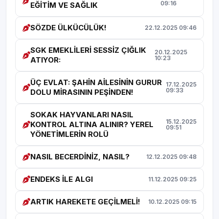
09:16
EĞİTİM VE SAĞLIK
SÖZDE ÜLKÜCÜLÜK!
22.12.2025 09:46
SGK EMEKLİLERİ SESSİZ ÇIĞLIK
20.12.2025
10:23
ATIYOR:
ÜÇ EVLAT: ŞAHİN AİLESİNİN GURUR
17.12.2025
09:33
DOLU MİRASININ PEŞİNDEN!
SOKAK HAYVANLARI NASIL
15.12.2025
KONTROL ALTINA ALINIR? YEREL
09:51
YÖNETİMLERİN ROLÜ
NASIL BECERDİNİZ, NASIL?
12.12.2025 09:48
ENDEKS İLE ALGI
11.12.2025 09:25
ARTIK HAREKETE GEÇİLMELİ!
10.12.2025 09:15