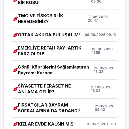
09:36
BİR KOŞU!
TMO VE FİSKOBİRLİK
12.06.2026
20:47
NEREDESİNİZ?
ORTAK AKILDA BULUŞALIM!
09.06.2026 09:18
EMEKLİYE REFAH PAYI ARTIK
06.06.2026
11:55
FARZ OLDU!
Gönül Köprülerini Sağlamlaştıran
26.05.2026
13:32
Bayram: Kurban
SİYASETTE FERASET NE
23.05.2026
13:03
ANLAMA GELİR?
FIRSATÇILAR BAYRAM
21.05.2026
09:42
SOFRALARINA DA DADANDI!
KIZLAR EVDE KALSIN MIŞ!
18.05.2026 09:11