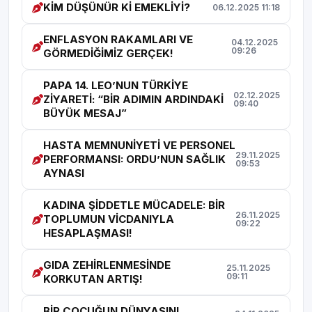
KİM DÜŞÜNÜR Kİ EMEKLİYİ?
06.12.2025 11:18
ENFLASYON RAKAMLARI VE
04.12.2025
09:26
GÖRMEDİĞİMİZ GERÇEK!
PAPA 14. LEO’NUN TÜRKİYE
02.12.2025
ZİYARETİ: “BİR ADIMIN ARDINDAKİ
09:40
BÜYÜK MESAJ”
HASTA MEMNUNİYETİ VE PERSONEL
29.11.2025
PERFORMANSI: ORDU’NUN SAĞLIK
09:53
AYNASI
KADINA ŞİDDETLE MÜCADELE: BİR
26.11.2025
TOPLUMUN VİCDANIYLA
09:22
HESAPLAŞMASI!
GIDA ZEHİRLENMESİNDE
25.11.2025
09:11
KORKUTAN ARTIŞ!
BİR ÇOCUĞUN DÜNYASINI