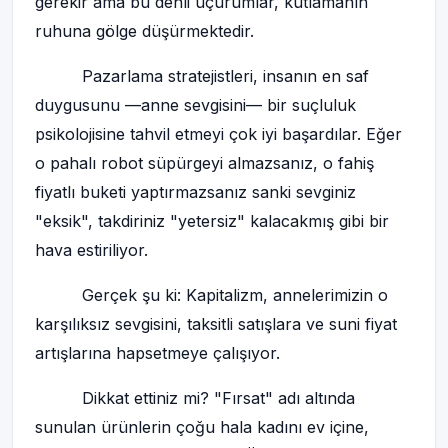
gerekir ama bu denli uçurumlar, kutlamanın
ruhuna gölge düşürmektedir.
Pazarlama stratejistleri, insanın en saf
duygusunu —anne sevgisini— bir suçluluk
psikolojisine tahvil etmeyi çok iyi başardılar. Eğer
o pahalı robot süpürgeyi almazsanız, o fahiş
fiyatlı buketi yaptırmazsanız sanki sevginiz
"eksik", takdiriniz "yetersiz" kalacakmış gibi bir
hava estiriliyor.
Gerçek şu ki: Kapitalizm, annelerimizin o
karşılıksız sevgisini, taksitli satışlara ve suni fiyat
artışlarına hapsetmeye çalışıyor.
Dikkat ettiniz mi? "Fırsat" adı altında
sunulan ürünlerin çoğu hala kadını ev içine,