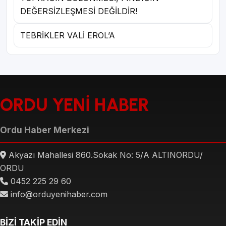
DEĞERSİZLEŞMESİ DEĞİLDİR!
TEBRİKLER VALİ EROL’A
ORDU YENİ HABER
Ordu Haber Merkezi
Akyazı Mahallesi 860.Sokak No: 5/A ALTINORDU/
ORDU
0452 225 29 60
info@orduyenihaber.com
BİZİ TAKİP EDİN